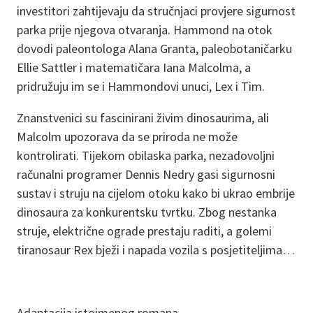
investitori zahtijevaju da stručnjaci provjere sigurnost
parka prije njegova otvaranja. Hammond na otok
dovodi paleontologa Alana Granta, paleobotaničarku
Ellie Sattler i matematičara Iana Malcolma, a
pridružuju im se i Hammondovi unuci, Lex i Tim.
Znanstvenici su fascinirani živim dinosaurima, ali
Malcolm upozorava da se priroda ne može
kontrolirati. Tijekom obilaska parka, nezadovoljni
računalni programer Dennis Nedry gasi sigurnosni
sustav i struju na cijelom otoku kako bi ukrao embrije
dinosaura za konkurentsku tvrtku. Zbog nestanka
struje, električne ograde prestaju raditi, a golemi
tiranosaur Rex bježi i napada vozila s posjetiteljima…
Adaptacija istoimenog romana