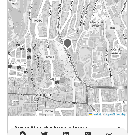
Leaflet
|
©
OpenStreetMap
Scena Ribnjak – krovna terasa
Scena Ribnjak – krovna terasa , Zagreb