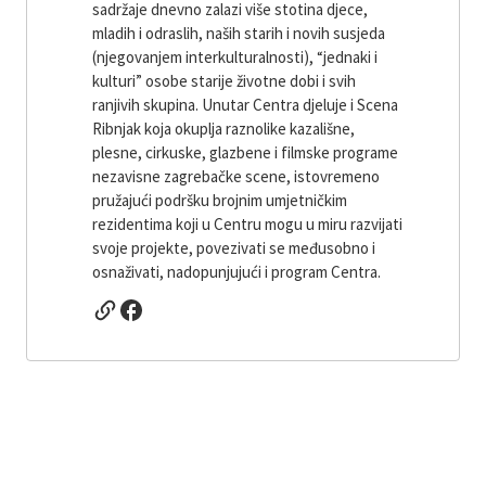
sadržaje dnevno zalazi više stotina djece,
mladih i odraslih, naših starih i novih susjeda
(njegovanjem interkulturalnosti), “jednaki i
kulturi” osobe starije životne dobi i svih
ranjivih skupina. Unutar Centra djeluje i Scena
Ribnjak koja okuplja raznolike kazališne,
plesne, cirkuske, glazbene i filmske programe
nezavisne zagrebačke scene, istovremeno
pružajući podršku brojnim umjetničkim
rezidentima koji u Centru mogu u miru razvijati
svoje projekte, povezivati ​​se međusobno i
osnaživati, nadopunjujući i program Centra.