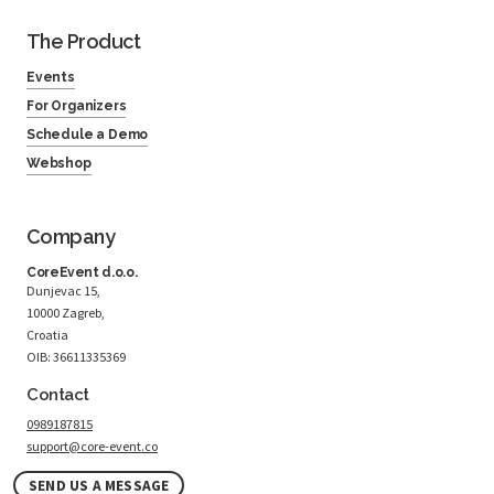
The Product
Events
For Organizers
Schedule a Demo
Webshop
Company
CoreEvent d.o.o.
Dunjevac 15,
10000 Zagreb,
Croatia
OIB: 36611335369
Contact
0989187815
support@core-event.co
SEND US A MESSAGE