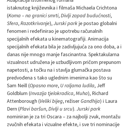
istaknutog književnika i filmaša Michaela Crichtona
(
Koma – na granici smrti
,
Divlji zapad budućnosti
,
Sfera
,
Razotkrivanje
),
Jurski park
je postao globalni
fenomen i redefinirao je upotrebu računalnih
specijalnih efekata u kinematografiji. Animacija
specijalnih efekata bila je zadivljujuća za ono doba, a i
danas nije mnogo manje fascinantna. Spektakularna
vizualnost udružena je uzbudljivom pričom prepunom
napetosti, a točku na i stavlja glumačka postava
predvođena s tako uglednim imenima kao što su
Sam Neill (
Opasno more
,
U raljama ludila
, Jeff
Goldblum (
Invazija tjelokradica
,
Muha
), Richard
Attenborough (
Veliki bijeg
, režiser
Gandhija
) i Laura
Dern (
Plavi baršun
,
Divlji u srcu
).
Jurski park
nominiran je za tri Oscara – za najbolji zvuk, montažu
zvučnih efekata i vizualne efekte, i sve tri nominacije