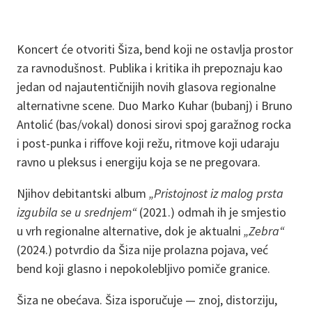
Koncert će otvoriti Šiza, bend koji ne ostavlja prostor
za ravnodušnost. Publika i kritika ih prepoznaju kao
jedan od najautentičnijih novih glasova regionalne
alternativne scene. Duo Marko Kuhar (bubanj) i Bruno
Antolić (bas/vokal) donosi sirovi spoj garažnog rocka
i post-punka i riffove koji režu, ritmove koji udaraju
ravno u pleksus i energiju koja se ne pregovara.
Njihov debitantski album
„Pristojnost iz malog prsta
izgubila se u srednjem“
(2021.) odmah ih je smjestio
u vrh regionalne alternative, dok je aktualni
„Zebra“
(2024.) potvrdio da Šiza nije prolazna pojava, već
bend koji glasno i nepokolebljivo pomiče granice.
Šiza ne obećava. Šiza isporučuje — znoj, distorziju,