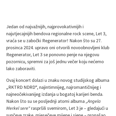
Jedan od najvažnijih, najprovokativnijih i
najutjecajnijih bendova regionalne rock scene, Let 3,
vraća se u zabočki Regenerator! Nakon što su 27.
prosinca 2024. upravo oni otvorili novoobnovljeni klub
Regenerator, Let 3 se ponovno penje na njegovu
pozornicu, spremni za još jednu večer koju nećemo
lako zaboraviti.
Ovaj koncert dolazi u znaku novog studijskog albuma
„RKTRD NDRD“, najintimnijeg, najromantičnijeg i
najneočekivanijeg izdanja u bogatoj karijeri benda.
Nakon što su se posljednji atomi albuma
„Angela
Merkel sere“
raspršili svemirom, Let 3 je – gledajući u
sunčeve zrake, mjesečeve mijene i sjene – pronašao