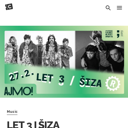
Music
LET 3 I ŠIZA