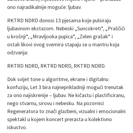
ono najradikalnije moguće: ljubav.
RKTRD NDRD donosi 13 pjesama koje pulsiraju
ljubavnom ekstazom. Nebeski „Suncokreti“, „Praščići
u krošnji“, „Mravljooka pupica“, „Zelen grašak“ i
ostali likovi ovog svemira stapaju se u mantru koja
odzvanja:
RKTRD NDRD, RKTRD NDRD, RKTRD NDRD.
Dok svijet tone u algoritme, ekrane i digitalnu
konfuziju, Let 3 bira najneprikladniji mogući trenutak
za ono najiskrenije – ljubav. Ne kičastu i plastificiranu,
nego stvarnu, sirovu i nebesku. Na pozornici
Regeneratora to znači glazbeni, vizualni i emocionalni
spektakl u kojem koncert prerasta u kolektivno
iskustvo.