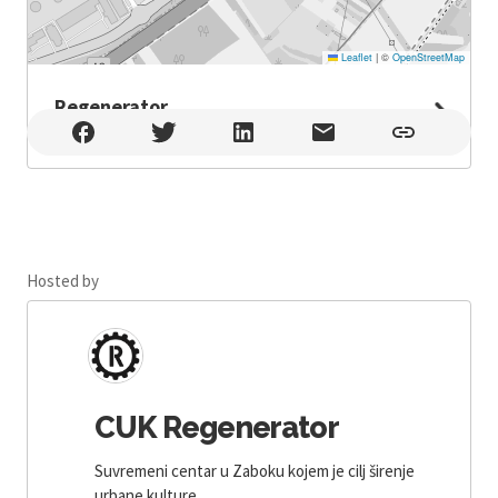
Leaflet
|
©
OpenStreetMap
Regenerator
Regenerator , Zabok
Hosted by
CUK Regenerator
Suvremeni centar u Zaboku kojem je cilj širenje
urbane kulture