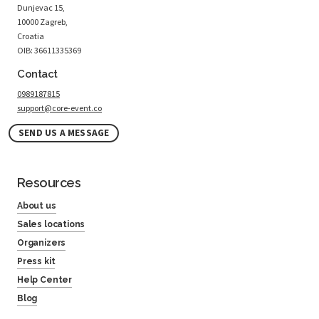
Dunjevac 15,
10000 Zagreb,
Croatia
OIB: 36611335369
Contact
0989187815
support@core-event.co
SEND US A MESSAGE
Resources
About us
Sales locations
Organizers
Press kit
Help Center
Blog