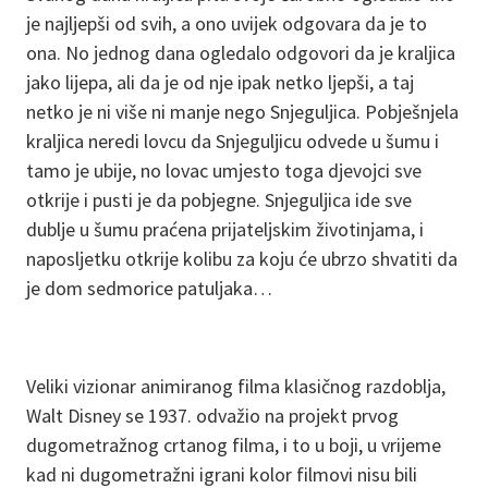
je najljepši od svih, a ono uvijek odgovara da je to
ona. No jednog dana ogledalo odgovori da je kraljica
jako lijepa, ali da je od nje ipak netko ljepši, a taj
netko je ni više ni manje nego Snjeguljica. Pobješnjela
kraljica neredi lovcu da Snjeguljicu odvede u šumu i
tamo je ubije, no lovac umjesto toga djevojci sve
otkrije i pusti je da pobjegne. Snjeguljica ide sve
dublje u šumu praćena prijateljskim životinjama, i
naposljetku otkrije kolibu za koju će ubrzo shvatiti da
je dom sedmorice patuljaka…
Veliki vizionar animiranog filma klasičnog razdoblja,
Walt Disney se 1937. odvažio na projekt prvog
dugometražnog crtanog filma, i to u boji, u vrijeme
kad ni dugometražni igrani kolor filmovi nisu bili