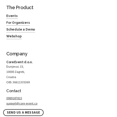
The Product
Events
For Organizers
Schedule a Demo
Webshop
Company
CoreEvent d.o.o.
Dunjevac 15,
10000 Zagreb,
Croatia
OIB: 36611335369
Contact
0989187815
support@core-event.co
SEND US A MESSAGE