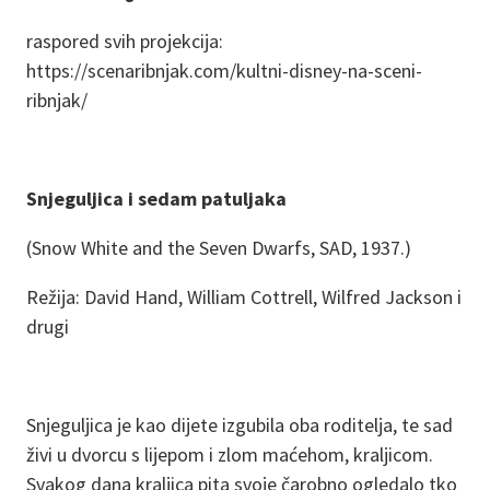
raspored svih projekcija:
https://scenaribnjak.com/kultni-disney-na-sceni-
ribnjak/
Snjeguljica i sedam patuljaka
(Snow White and the Seven Dwarfs, SAD, 1937.)
Režija: David Hand, William Cottrell, Wilfred Jackson i
drugi
Snjeguljica je kao dijete izgubila oba roditelja, te sad
živi u dvorcu s lijepom i zlom maćehom, kraljicom.
Svakog dana kraljica pita svoje čarobno ogledalo tko