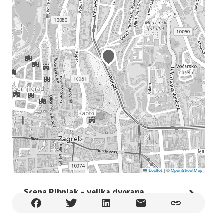
Leaflet
|
©
OpenStreetMap
Scena Ribnjak – velika dvorana
Scena Ribnjak – velika dvorana , Zagreb