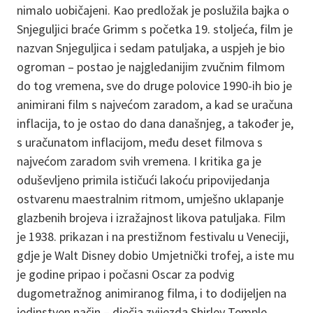
nimalo uobičajeni. Kao predložak je poslužila bajka o
Snjeguljici braće Grimm s početka 19. stoljeća, film je
nazvan Snjeguljica i sedam patuljaka, a uspjeh je bio
ogroman – postao je najgledanijim zvučnim filmom
do tog vremena, sve do druge polovice 1990-ih bio je
animirani film s najvećom zaradom, a kad se uračuna
inflacija, to je ostao do dana današnjeg, a također je,
s uračunatom inflacijom, među deset filmova s
najvećom zaradom svih vremena. I kritika ga je
oduševljeno primila ističući lakoću pripovijedanja
ostvarenu maestralnim ritmom, umješno uklapanje
glazbenih brojeva i izražajnost likova patuljaka. Film
je 1938. prikazan i na prestižnom festivalu u Veneciji,
gdje je Walt Disney dobio Umjetnički trofej, a iste mu
je godine pripao i počasni Oscar za podvig
dugometražnog animiranog filma, i to dodijeljen na
jedinstven način – dječja zvijezda Shirley Temple