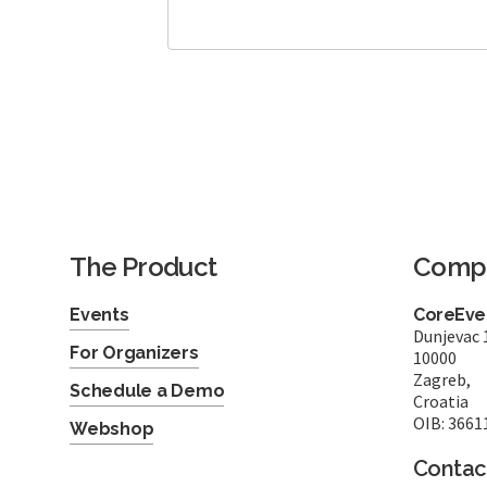
The Product
Comp
Events
CoreEven
Dunjevac 
For Organizers
10000
Zagreb,
Schedule a Demo
Croatia
OIB: 3661
Webshop
Contac