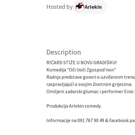
Hosted by
Arlekin
Description
RIČARD STIŽE U NOVU GRADIŠKU!
Komedija "Oči Uoči Zgospod'non"
Radnja predstave govori o uzvišenom trenut
raspravljajući o svojim životnim grijesima.
Omiljeni zadarski glumac i performer Enio Me
Produkcija Arlekin comedy.
Informacije na 091 767 90 49 & Facebook pa