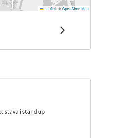
Leaflet
|
©
OpenStreetMap
redstava i stand up