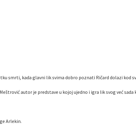
ku smrti, kada glavni lik svima dobro poznati Ričard dolazi kod s
štrović autor je predstave u kojoj ujedno i igra lik svog već sada 
ge Arlekin.