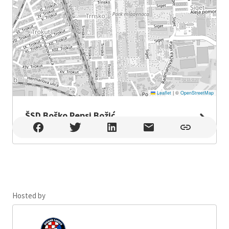
Leaflet
|
©
OpenStreetMap
ŠSD Boško Pepsi Božić
ŠSD Boško Pepsi Božić , Zagreb
Hosted by