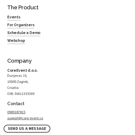
The Product
Events
For Organizers
Schedule a Demo
Webshop
Company
CoreEvent d.o.o.
Dunjevac 15,
10000 Zagreb,
Croatia
OIB: 36611335369
Contact
0989187815
support@core-event.co
SEND US A MESSAGE