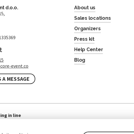
t d.o.o.
About us
15,
Sales locations
Organizers
1335369
Press kit
t
Help Center
15
Blog
core-event.co
S A MESSAGE
ing in line