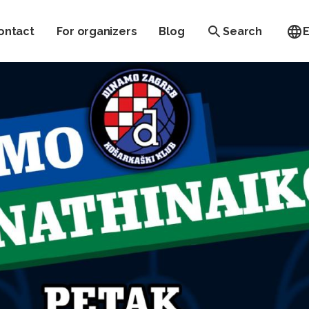
ontact
For organizers
Blog
Search