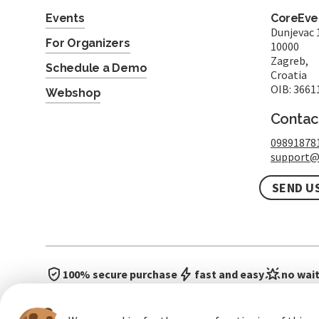
Events
CoreEven
Dunjevac 
For Organizers
10000
Zagreb,
Schedule a Demo
Croatia
OIB: 3661
Webshop
Contac
09891878
support@
SEND U
100% secure purchase
fast and easy
no wait