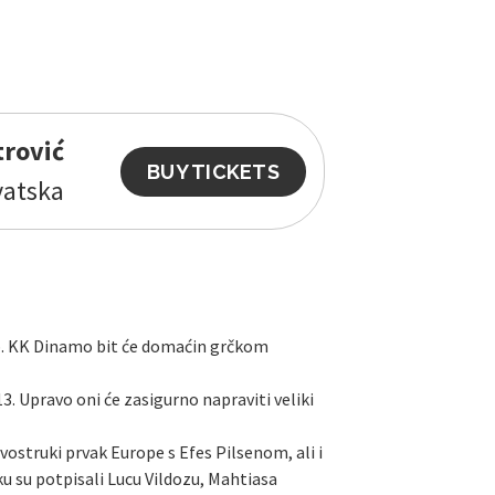
trović
BUY TICKETS
vatska
eb. KK Dinamo bit će domaćin grčkom
13. Upravo oni će zasigurno napraviti veliki
ostruki prvak Europe s Efes Pilsenom, ali i
u su potpisali Lucu Vildozu, Mahtiasa