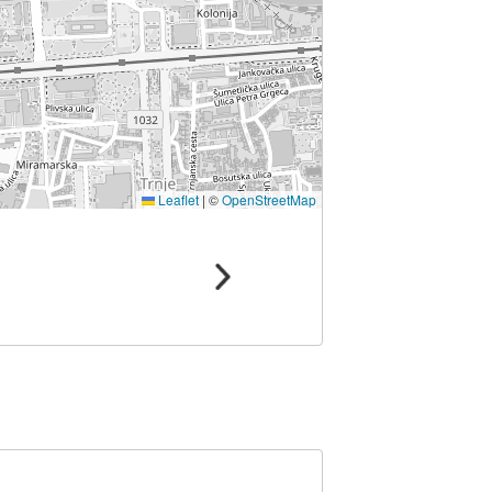
Leaflet
|
©
OpenStreetMap