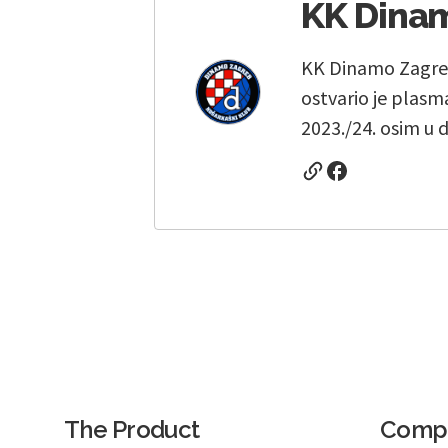
KK Dina
KK Dinamo Zagreb 
ostvario je plasm
2023./24. osim u 
The Product
Comp