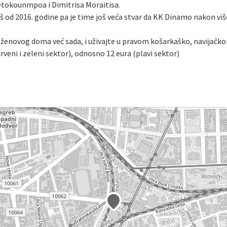
tokounmpoa i Dimitrisa Moraitisa.
š od 2016. godine pa je time još veća stvar da KK Dinamo nakon vi
aženovog doma već sada, i uživajte u pravom košarkaško, navijačk
veni i zeleni sektor), odnosno 12 eura (plavi sektor)