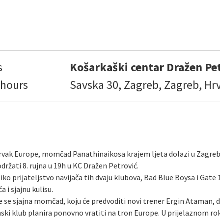
s
Košarkaški centar Dražen Pe
 hours
Savska 30, Zagreb, Zagreb, Hr
prvak Europe, momčad Panathinaikosa krajem ljeta dolazi u Zagr
održati 8. rujna u 19h u KC Dražen Petrović.
liko prijateljstvo navijača tih dvaju klubova, Bad Blue Boysa i Gate 
 i sjajnu kulisu.
 se sjajna momčad, koju će predvoditi novi trener Ergin Ataman, dv
ski klub planira ponovno vratiti na tron Europe. U prijelaznom rok