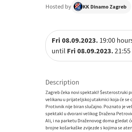
Hosted by
KK Dinamo Zagreb
Fri 08.09.2023.
19:00 hour
until
Fri 08.09.2023.
21:55
Description
Zagreb čeka novi spektakl! Šesterostruki 
velikanu u prijateljskoj utakmici koja će se 
Protivnik nije biran slučajno. Poznato je ve
spektakl u dvorani velikog Dražena Petrovića
Ali, i na parketu Draženovog doma gledat će
brojne košarkaške zvijezde s kojima se aten