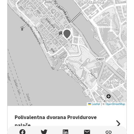
Leaflet
|
©
OpenStreetMap
Polivalentna dvorana Providurove
palače
Polivalentna dvorana Providurove palače , Zadar