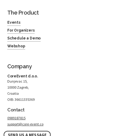
The Product
Events
For Organizers
Schedule a Demo
Webshop
Company
CoreEvent d.o.o.
Dunjevac 15,
10000 Zagreb,
Croatia
OIB: 36611335369
Contact
0989187815
support@core-event.co
SEND US A MESSAGE