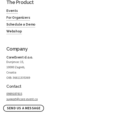
The Product
Events
For Organizers
Schedule a Demo
Webshop
Company
CoreEvent d.o.o.
Dunjevac 15,
10000 Zagreb,
Croatia
OIB: 36611335369
Contact
0989187815
support@core-event.co
SEND US A MESSAGE