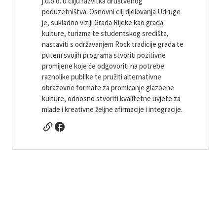
j.d.o.o. u cilju razvitka društvenog
poduzetništva. Osnovni cilj djelovanja Udruge
je, sukladno viziji Grada Rijeke kao grada
kulture, turizma te studentskog središta,
nastaviti s održavanjem Rock tradicije grada te
putem svojih programa stvoriti pozitivne
promijene koje će odgovoriti na potrebe
raznolike publike te pružiti alternativne
obrazovne formate za promicanje glazbene
kulture, odnosno stvoriti kvalitetne uvjete za
mlade i kreativne željne afirmacije i integracije.