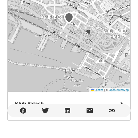
Leaflet
|
©
OpenStreetMap
Klub Palach
Klub Palach , Rijeka