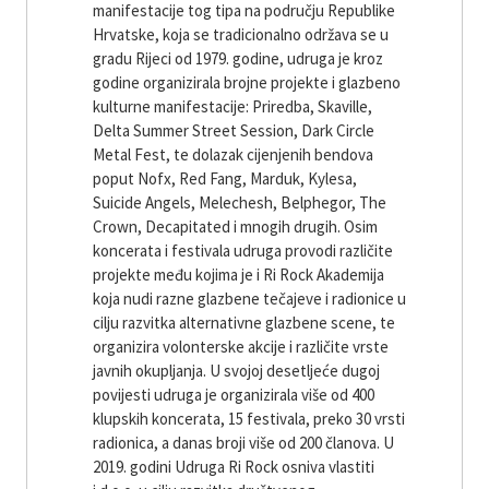
manifestacije tog tipa na području Republike
Hrvatske, koja se tradicionalno održava se u
gradu Rijeci od 1979. godine, udruga je kroz
godine organizirala brojne projekte i glazbeno
kulturne manifestacije: Priredba, Skaville,
Delta Summer Street Session, Dark Circle
Metal Fest, te dolazak cijenjenih bendova
poput Nofx, Red Fang, Marduk, Kylesa,
Suicide Angels, Melechesh, Belphegor, The
Crown, Decapitated i mnogih drugih. Osim
koncerata i festivala udruga provodi različite
projekte među kojima je i Ri Rock Akademija
koja nudi razne glazbene tečajeve i radionice u
cilju razvitka alternativne glazbene scene, te
organizira volonterske akcije i različite vrste
javnih okupljanja. U svojoj desetljeće dugoj
povijesti udruga je organizirala više od 400
klupskih koncerata, 15 festivala, preko 30 vrsti
radionica, a danas broji više od 200 članova. U
2019. godini Udruga Ri Rock osniva vlastiti