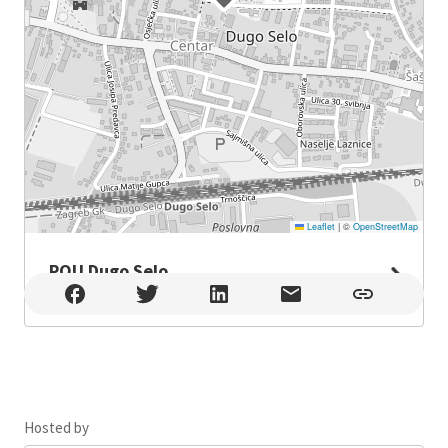
Leaflet
|
©
OpenStreetMap
POU Dugo Selo
POU Dugo Selo , Dugo Selo
Hosted by