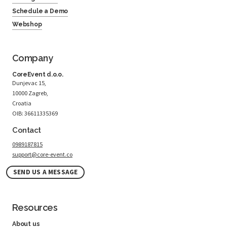
Schedule a Demo
Webshop
Company
CoreEvent d.o.o.
Dunjevac 15,
10000 Zagreb,
Croatia
OIB: 36611335369
Contact
0989187815
support@core-event.co
SEND US A MESSAGE
Resources
About us