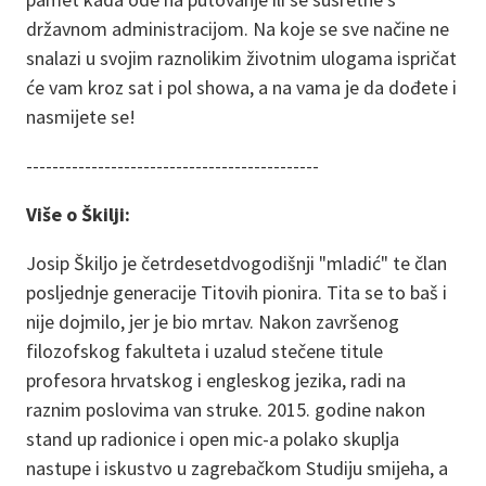
državnom administracijom. Na koje se sve načine ne
snalazi u svojim raznolikim životnim ulogama ispričat
će vam kroz sat i pol showa, a na vama je da dođete i
nasmijete se!
---------------------------------------------
Više o Škilji:
Josip Škiljo je četrdesetdvogodišnji "mladić" te član
posljednje generacije Titovih pionira. Tita se to baš i
nije dojmilo, jer je bio mrtav. Nakon završenog
filozofskog fakulteta i uzalud stečene titule
profesora hrvatskog i engleskog jezika, radi na
raznim poslovima van struke. 2015. godine nakon
stand up radionice i open mic-a polako skuplja
nastupe i iskustvo u zagrebačkom Studiju smijeha, a