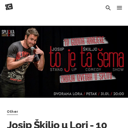
Other
Josip Škiljo u Lori - 10