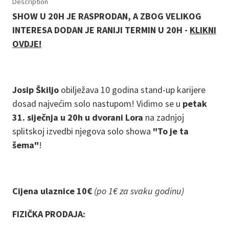
Description
SHOW U 20H JE RASPRODAN, A ZBOG VELIKOG
INTERESA DODAN JE RANIJI TERMIN U 20H -
KLIKNI
OVDJE!
Josip Škiljo
obilježava 10 godina stand-up karijere
dosad najvećim solo nastupom! Vidimo se u
petak
31. siječnja u 20h u dvorani Lora
na zadnjoj
splitskoj izvedbi njegova solo showa
"To je ta
šema"
!
Cijena ulaznice 10€
(po 1€ za svaku godinu)
FIZIČKA PRODAJA: