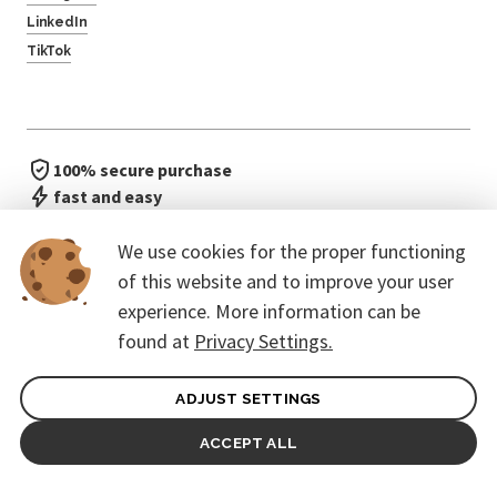
LinkedIn
TikTok
100% secure purchase
fast and easy
no waiting in line
We use cookies for the proper functioning
of this website and to improve your user
experience. More information can be
found at
Privacy Settings.
ADJUST SETTINGS
General terms of contract for Customers
Protection of personal data
ACCEPT ALL
© 2026. CoreEvent