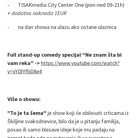
- TISAKmedia City Center One (pon-ned 09-21h)
+
dodatna naknada 1EUR
- na dan showa na ulazu ako ostane ulaznica
Full stand-up comedy specijal “Ne znam šta bi
vam reka” ->
https://www.youtube.com/watch?
v=xYDlYfbD8e4
Više o showu:
"To je ta šema"
je show koji će obilovati crticama iz
Škiljine svakodnevice, bilo da je u pitanju familija,
posao ili samo blesave ideje koje mu padaju na
pamet kada ode na putovanje ili se susretne s