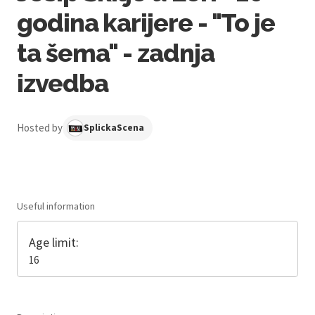
godina karijere - "To je
ta šema" - zadnja
izvedba
Hosted by
SplickaScena
Useful information
Age limit:
16