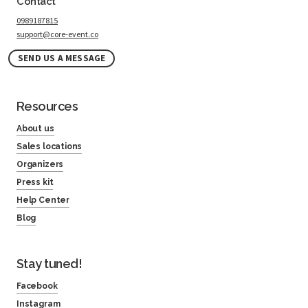
Contact
0989187815
support@core-event.co
SEND US A MESSAGE
Resources
About us
Sales locations
Organizers
Press kit
Help Center
Blog
Stay tuned!
Facebook
Instagram