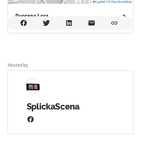
Leaflet
|
©
OpenStreetMap
Dvorana Lora
Dvorana Lora , Split
Hosted by
SplickaScena