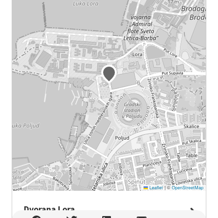
Leaflet
|
©
OpenStreetMap
Dvorana Lora