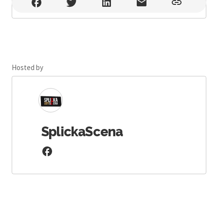
Dvorana Lora , Split
Hosted by
SplickaScena