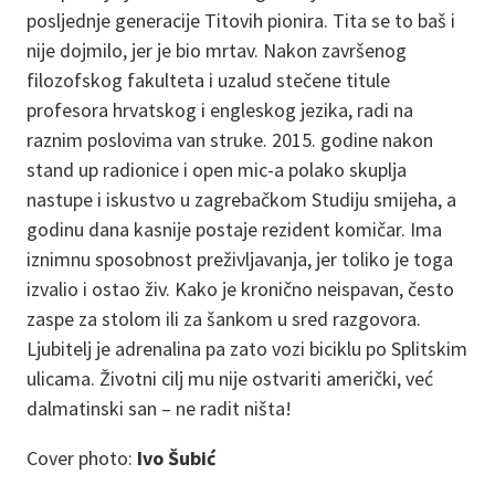
posljednje generacije Titovih pionira. Tita se to baš i
nije dojmilo, jer je bio mrtav. Nakon završenog
filozofskog fakulteta i uzalud stečene titule
profesora hrvatskog i engleskog jezika, radi na
raznim poslovima van struke. 2015. godine nakon
stand up radionice i open mic-a polako skuplja
nastupe i iskustvo u zagrebačkom Studiju smijeha, a
godinu dana kasnije postaje rezident komičar. Ima
iznimnu sposobnost preživljavanja, jer toliko je toga
izvalio i ostao živ. Kako je kronično neispavan, često
zaspe za stolom ili za šankom u sred razgovora.
Ljubitelj je adrenalina pa zato vozi biciklu po Splitskim
ulicama. Životni cilj mu nije ostvariti američki, već
dalmatinski san – ne radit ništa!
Cover photo:
Ivo Šubić