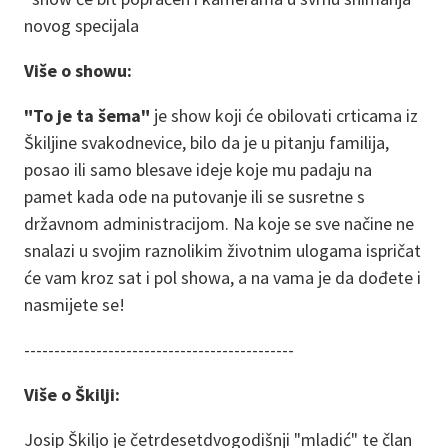
novog specijala
Više o showu:
"To je ta šema"
je show koji će obilovati crticama iz
Škiljine svakodnevice, bilo da je u pitanju familija,
posao ili samo blesave ideje koje mu padaju na
pamet kada ode na putovanje ili se susretne s
državnom administracijom. Na koje se sve načine ne
snalazi u svojim raznolikim životnim ulogama ispričat
će vam kroz sat i pol showa, a na vama je da dođete i
nasmijete se!
---------------------------------------------
Više o Škilji:
Josip Škiljo je četrdesetdvogodišnji "mladić" te član