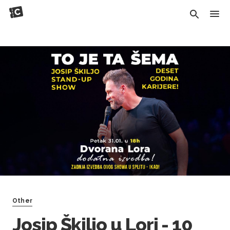
Other
Josip Škiljo u Lori - 10