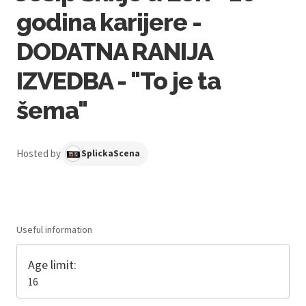
godina karijere -
DODATNA RANIJA
IZVEDBA - "To je ta
šema"
Hosted by
SplickaScena
Useful information
Age limit:
16