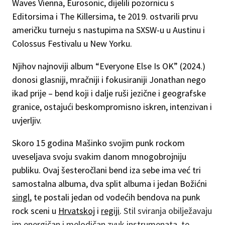
Waves Vienna, Eurosonic, dijelili pozornicu s
Editorsima i The Killersima, te 2019. ostvarili prvu
američku turneju s nastupima na SXSW-u u Austinu i
Colossus Festivalu u New Yorku.
Njihov najnoviji album “Everyone Else Is OK” (2024.)
donosi glasniji, mračniji i fokusiraniji Jonathan nego
ikad prije – bend koji i dalje ruši jezične i geografske
granice, ostajući beskompromisno iskren, intenzivan i
uvjerljiv.
Skoro 15 godina Mašinko svojim punk rockom
uveseljava svoju svakim danom mnogobrojniju
publiku. Ovaj šesteročlani bend iza sebe ima već tri
samostalna albuma, dva split albuma i jedan Božićni
singl
, te postali jedan od vodećih bendova na punk
rock sceni u
Hrvatskoj
i
regiji
.
Stil sviranja obilježavaju
im energičan i melodičan zvuk instrumenata, te