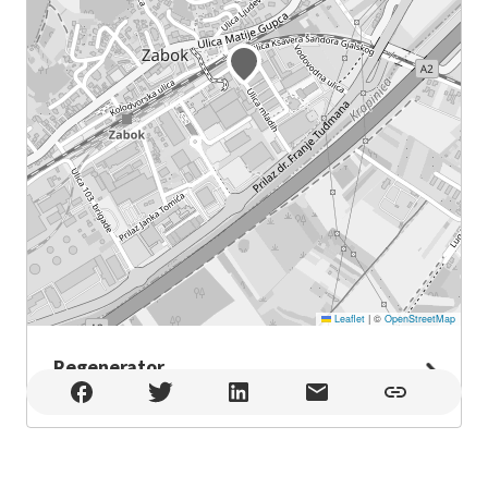
Leaflet
|
©
OpenStreetMap
Regenerator
Regenerator , Zabok