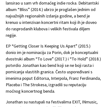
lansirao u sam vrh domaćeg indie rocka. Debitantski
album “Bliss” (2014.) ubrzo je proglašen jednim od
najvažnijih regionalnih izdanja godine, a bend je
krenuo u intenzivan koncertni ritam koji ih je doveo
do rasprodanih klubova i velikih festivala diljem
regije.
EP “Getting Closer Is Keeping Us Apart” (2015.)
donio im je nominaciju za Porin, dok je konceptualni
dvostruki album “To Love” (2017.) i “To Hold” (2018.)
potvrdio Jonathan kao bend koji se ne boji rasta i
pomicanja vlastitih granica. Često uspoređivani s
imenima poput Editorsa, Interpola, Franz Ferdinanda,
Placeba i The Strokesa, izgradili su reputaciju
moćnog koncertnog benda.
Jonathan su nastupali na festivalima EXIT, INmusic,