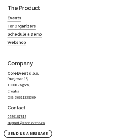
The Product
Events
For Organizers
Schedule a Demo
Webshop
Company
CoreEvent d.o.o.
Dunjevac 15,
10000 Zagreb,
Croatia
OIB: 36611335369
Contact
0989187815
support@core-event.co
SEND US A MESSAGE