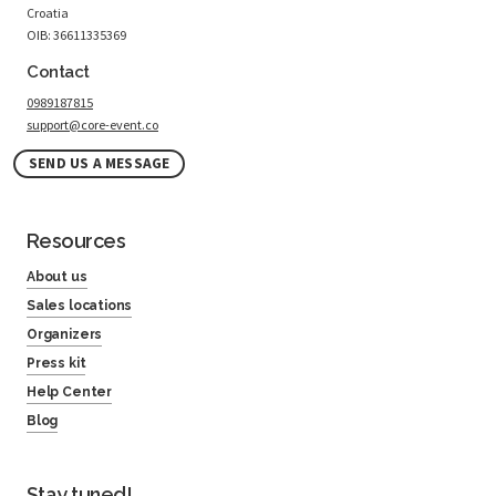
Croatia
OIB: 36611335369
Contact
0989187815
support@core-event.co
SEND US A MESSAGE
Resources
About us
Sales locations
Organizers
Press kit
Help Center
Blog
Stay tuned!