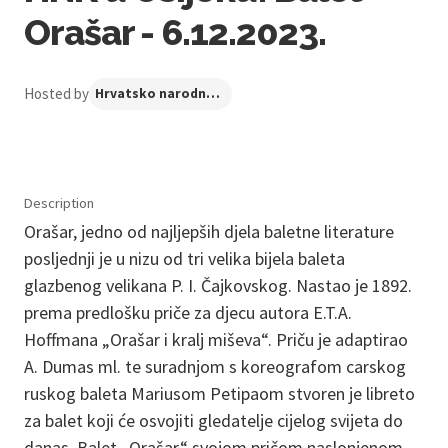
Orašar - 6.12.2023.
Hosted by
Hrvatsko narodno kazalište u Osijeku
Description
Orašar, jedno od najljepših djela baletne literature
posljednji je u nizu od tri velika bijela baleta
glazbenog velikana P. I. Čajkovskog. Nastao je 1892.
prema predlošku priče za djecu autora E.T.A.
Hoffmana „Orašar i kralj miševa“. Priču je adaptirao
A. Dumas ml. te suradnjom s koreografom carskog
ruskog baleta Mariusom Petipaom stvoren je libreto
za balet koji će osvojiti gledatelje cijelog svijeta do
danas. Balet „Orašar“ svojom pričom naslonjenom