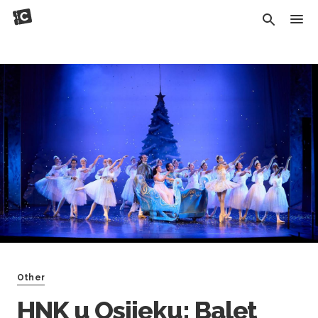
Other
HNK u Osijeku: Balet