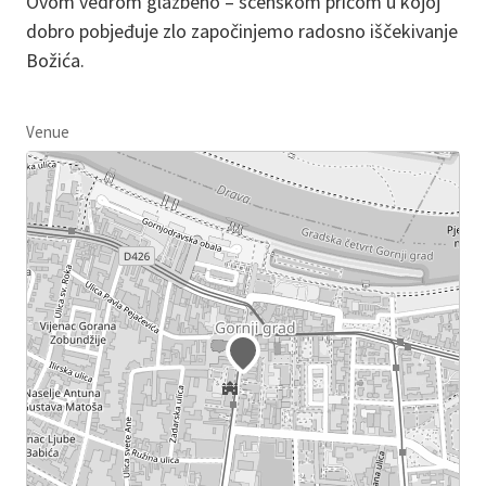
Ovom vedrom glazbeno – scenskom pričom u kojoj
dobro pobjeđuje zlo započinjemo radosno iščekivanje
Božića.
Venue