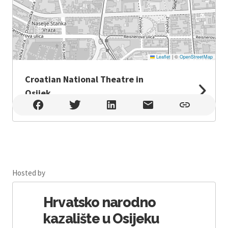
Leaflet
|
©
OpenStreetMap
Croatian National Theatre in
Osijek
Croatian National Theatre in Osijek , Osijek
Hosted by
Hrvatsko narodno
kazalište u Osijeku