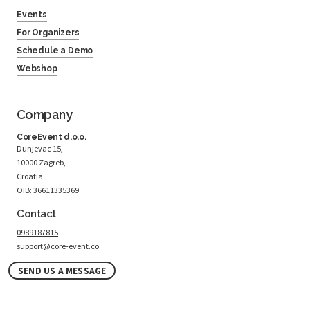
Events
For Organizers
Schedule a Demo
Webshop
Company
CoreEvent d.o.o.
Dunjevac 15,
10000 Zagreb,
Croatia
OIB: 36611335369
Contact
0989187815
support@core-event.co
SEND US A MESSAGE