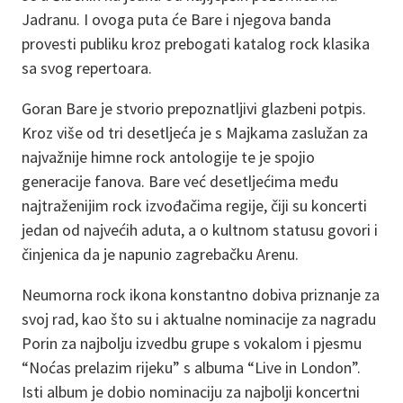
Jadranu. I ovoga puta će Bare i njegova banda
provesti publiku kroz prebogati katalog rock klasika
sa svog repertoara.
Goran Bare je stvorio prepoznatljivi glazbeni potpis.
Kroz više od tri desetljeća je s Majkama zaslužan za
najvažnije himne rock antologije te je spojio
generacije fanova. Bare već desetljećima među
najtraženijim rock izvođačima regije, čiji su koncerti
jedan od najvećih aduta, a o kultnom statusu govori i
činjenica da je napunio zagrebačku Arenu.
Neumorna rock ikona konstantno dobiva priznanje za
svoj rad, kao što su i aktualne nominacije za nagradu
Porin za najbolju izvedbu grupe s vokalom i pjesmu
“Noćas prelazim rijeku” s albuma “Live in London”.
Isti album je dobio nominaciju za najbolji koncertni