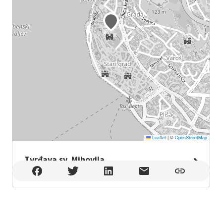
Leaflet
|
©
OpenStreetMap
Tvrđava sv. Mihovila
Tvrđava sv. Mihovila , Šibenik