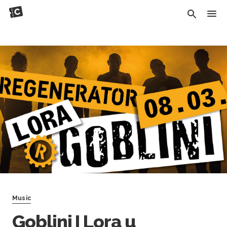
Music
Goblini I Lora u