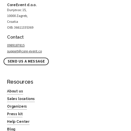
CoreEvent d.o.o.
Dunjevac 15,
10000 Zagreb,
Croatia
OIB: 36611335369
Contact
0989187815
support@core-event.co
SEND US A MESSAGE
Resources
About us
Sales locations
Organizers
Press kit
Help Center
Blog