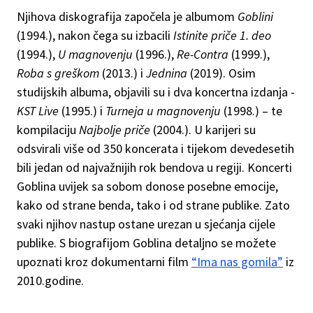
Njihova diskografija započela je albumom
Goblini
(1994.), nakon čega su izbacili
Istinite priče 1. deo
(1994.),
U magnovenju
(1996.),
Re-Contra
(1999.),
Roba s greškom
(2013.) i
Jednina
(2019). Osim
studijskih albuma, objavili su i dva koncertna izdanja -
KST Live
(1995.) i
Turneja u magnovenju
(1998.) – te
kompilaciju
Najbolje priče
(2004.). U karijeri su
odsvirali više od 350 koncerata i tijekom devedesetih
bili jedan od najvažnijih rok bendova u regiji. Koncerti
Goblina uvijek sa sobom donose posebne emocije,
kako od strane benda, tako i od strane publike. Zato
svaki njihov nastup ostane urezan u sjećanja cijele
publike. S biografijom Goblina detaljno se možete
upoznati kroz dokumentarni film
“Ima nas gomila”
iz
2010.godine.