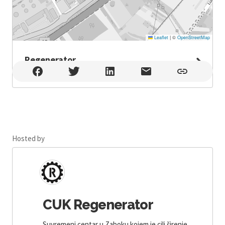
Leaflet
|
©
OpenStreetMap
Regenerator
Regenerator , Zabok
Hosted by
CUK Regenerator
Suvremeni centar u Zaboku kojem je cilj širenje