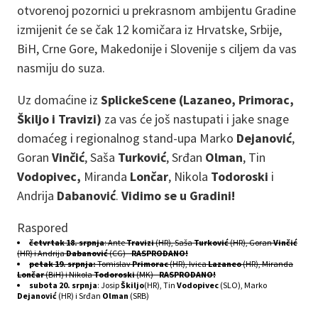
otvorenoj pozornici u prekrasnom ambijentu Gradine
izmijenit će se čak 12 komičara iz Hrvatske, Srbije,
BiH, Crne Gore, Makedonije i Slovenije s ciljem da vas
nasmiju do suza.
Uz domaćine iz
SplickeScene (Lazaneo, Primorac,
Škiljo i Travizi)
za vas će još nastupati i jake snage
domaćeg i regionalnog stand-upa Marko
Dejanović
,
Goran
Vinčić
, Saša
Turković
, Srđan
Olman
, Tin
Vodopivec,
Miranda
Lončar
, Nikola
Todoroski
i
Andrija
Dabanović
.
Vidimo se u Gradini!
Raspored
četvrtak 18. srpnja
: Ante
Travizi
(HR), Saša
Turković
(HR), Goran
Vinčić
(HR) i Andrija
Dabanović
(CG) -
RASPRODANO!
petak 19. srpnja:
Tomislav
Primorac
(HR), Ivica
Lazaneo
(HR), Miranda
Lončar
(BiH) i Nikola
Todoroski
(MK) -
RASPRODANO!
subota 20. srpnja
: Josip
Škiljo
(HR), Tin
Vodopivec
(SLO), Marko
Dejanović
(HR) i Srđan
Olman
(SRB)