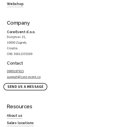
Webshop
Company
CoreEvent d.o.o.
Dunjevac 15,
10000 Zagreb,
Croatia
OIB: 36611335369
Contact
0989187815
support@core-event.co
SEND US A MESSAGE
Resources
About us
Sales locations