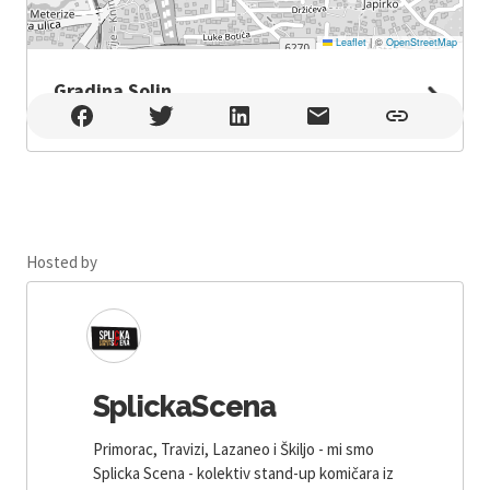
Leaflet
|
©
OpenStreetMap
Gradina Solin
Gradina Solin , Solin
Hosted by
SplickaScena
Primorac, Travizi, Lazaneo i Škiljo - mi smo
Splicka Scena - kolektiv stand-up komičara iz