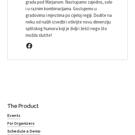
grada pod Marjanom. Nastupamo zajedno, solo
i u raznim kombinacijama. Gostujemo u
gradovima i mjestima po cijeloj regiji. Dođite na
neku od naših izvedbi i otkrijte novu dimenziju
splitskog humora koji je življi i žešći nego što
možda slutite!
The Product
Events
For Organizers
Schedule a Demo