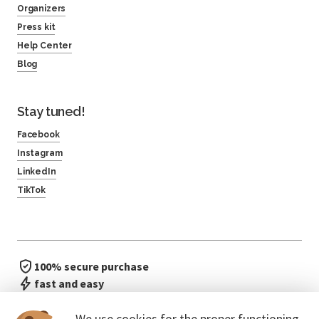
Organizers
Press kit
Help Center
Blog
Stay tuned!
Facebook
Instagram
LinkedIn
TikTok
100% secure purchase
fast and easy
no waiting in line
We use cookies for the proper functioning