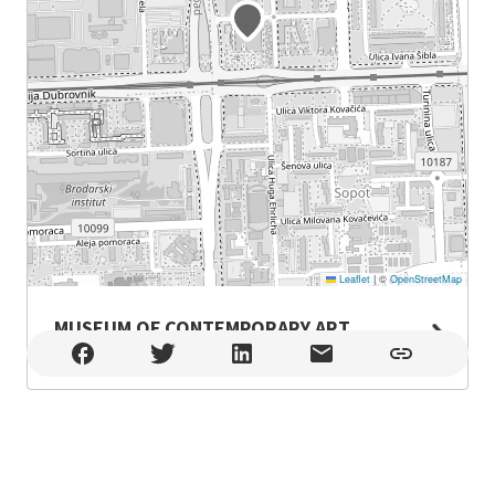
Leaflet
|
©
OpenStreetMap
MUSEUM OF CONTEMPORARY ART
MUSEUM OF CONTEMPORARY ART , Zagreb