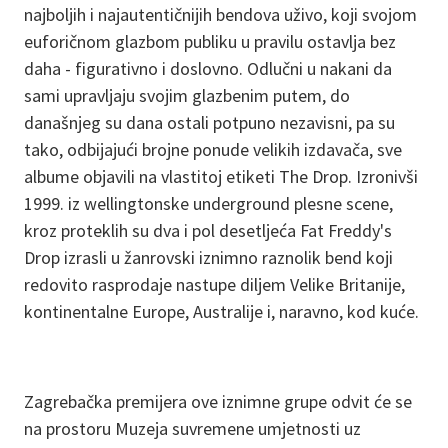
najboljih i najautentičnijih bendova uživo, koji svojom
euforičnom glazbom publiku u pravilu ostavlja bez
daha - figurativno i doslovno. Odlučni u nakani da
sami upravljaju svojim glazbenim putem, do
današnjeg su dana ostali potpuno nezavisni, pa su
tako, odbijajući brojne ponude velikih izdavača, sve
albume objavili na vlastitoj etiketi The Drop. Izronivši
1999. iz wellingtonske underground plesne scene,
kroz proteklih su dva i pol desetljeća Fat Freddy's
Drop izrasli u žanrovski iznimno raznolik bend koji
redovito rasprodaje nastupe diljem Velike Britanije,
kontinentalne Europe, Australije i, naravno, kod kuće.
Zagrebačka premijera ove iznimne grupe odvit će se
na prostoru Muzeja suvremene umjetnosti uz