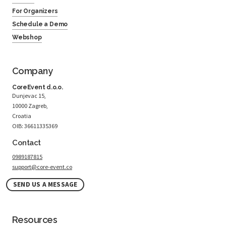
For Organizers
Schedule a Demo
Webshop
Company
CoreEvent d.o.o.
Dunjevac 15,
10000 Zagreb,
Croatia
OIB: 36611335369
Contact
0989187815
support@core-event.co
SEND US A MESSAGE
Resources