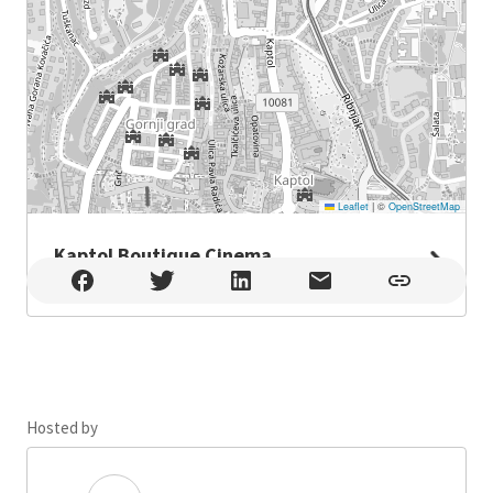
Leaflet
|
©
OpenStreetMap
Kaptol Boutique Cinema
Kaptol Boutique Cinema , Zagreb
Hosted by