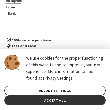
Instagram
LinkedIn
TikTok
100% secure purchase
fast and easy
no waiting in line
We use cookies for the proper functioning
of this website and to improve your user
experience. More information can be
found at
Privacy Settings.
ADJUST SETTINGS
General terms of contract for Customers
Protection of personal data
ACCEPT ALL
© 2026. CoreEvent