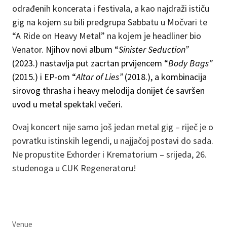
odrađenih koncerata i festivala, a kao najdraži ističu
gig na kojem su bili predgrupa Sabbatu u Močvari te
“A Ride on Heavy Metal” na kojem je headliner bio
Venator.
Njihov novi album “
Sinister Seduction”
(2023.) nastavlja put zacrtan prvijencem “
Body Bags”
(2015.) i EP-om “
Altar of Lies”
(2018.), a kombinacija
sirovog thrasha i heavy melodija donijet će savršen
uvod u metal spektakl večeri.
Ovaj koncert nije samo još jedan metal gig – riječ je o
povratku istinskih legendi, u najjačoj postavi do sada.
Ne propustite Exhorder i Krematorium – srijeda, 26.
studenoga u CUK Regeneratoru!
Venue