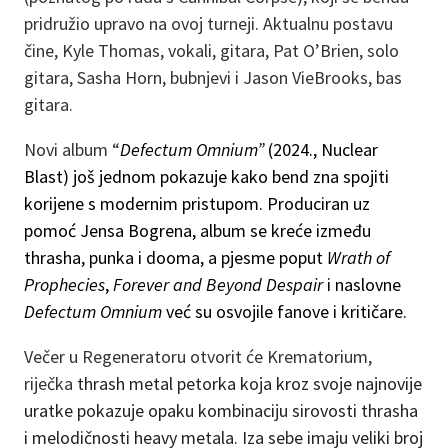
pridružio upravo na ovoj turneji. Aktualnu postavu
čine, Kyle Thomas, vokali, gitara, Pat O’Brien, solo
gitara, Sasha Horn, bubnjevi i Jason VieBrooks, bas
gitara.
Novi album “
Defectum Omnium”
(2024., Nuclear
Blast) još jednom pokazuje kako bend zna spojiti
korijene s modernim pristupom. Produciran uz
pomoć Jensa Bogrena, album se kreće između
thrasha, punka i dooma, a pjesme poput
Wrath of
Prophecies
,
Forever and Beyond Despair
i naslovne
Defectum Omnium
već su osvojile fanove i kritičare.
Večer u Regeneratoru otvorit će Krematorium,
riječka
thrash metal petorka koja kroz svoje najnovije
uratke pokazuje opaku kombinaciju sirovosti thrasha
i melodičnosti heavy metala. Iza sebe imaju veliki broj