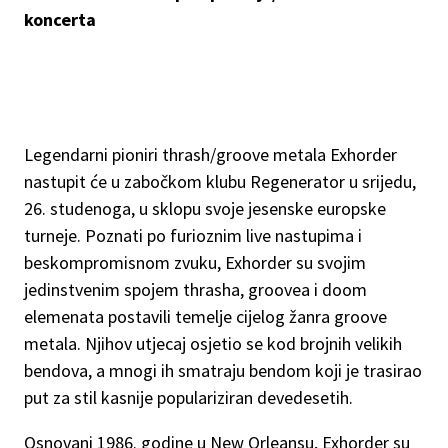
koncerta
Legendarni pioniri thrash/groove metala Exhorder
nastupit će u zabočkom klubu Regenerator u srijedu,
26. studenoga, u sklopu svoje jesenske europske
turneje. Poznati po furioznim live nastupima i
beskompromisnom zvuku, Exhorder su svojim
jedinstvenim spojem thrasha, groovea i doom
elemenata postavili temelje cijelog žanra groove
metala. Njihov utjecaj osjetio se kod brojnih velikih
bendova, a mnogi ih smatraju bendom koji je trasirao
put za stil kasnije populariziran devedesetih.
Osnovani 1986. godine u New Orleansu, Exhorder su