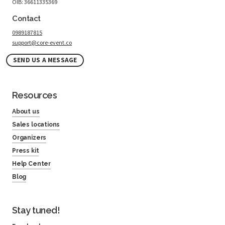
OIB: 36611335369
Contact
0989187815
support@core-event.co
SEND US A MESSAGE
Resources
About us
Sales locations
Organizers
Press kit
Help Center
Blog
Stay tuned!