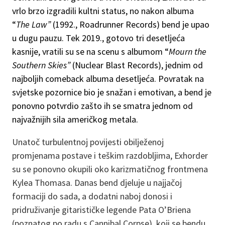
vrlo brzo izgradili kultni status, no nakon albuma
“
The Law”
(1992., Roadrunner Records) bend je upao
u dugu pauzu. Tek 2019., gotovo tri desetljeća
kasnije, vratili su se na scenu s albumom “
Mourn the
Southern Skies”
(Nuclear Blast Records), jednim od
najboljih comeback albuma desetljeća. Povratak na
svjetske pozornice bio je snažan i emotivan, a bend je
ponovno potvrdio zašto ih se smatra jednom od
najvažnijih sila američkog metala.
Unatoč turbulentnoj povijesti obilježenoj
promjenama postave i teškim razdobljima, Exhorder
su se ponovno okupili oko karizmatičnog frontmena
Kylea Thomasa. Danas bend djeluje u najjačoj
formaciji do sada, a dodatni naboj donosi i
pridruživanje gitarističke legende Pata O’Briena
(poznatog po radu s Cannibal Corpse), koji se bendu