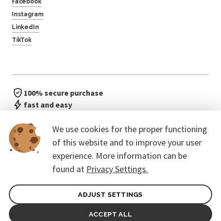
Facebook
Instagram
LinkedIn
TikTok
100% secure purchase
fast and easy
no waiting in line
We use cookies for the proper functioning
of this website and to improve your user
experience. More information can be
found at
Privacy Settings.
ADJUST SETTINGS
General terms of contract for Customers
Protection of personal data
ACCEPT ALL
© 2026. CoreEvent