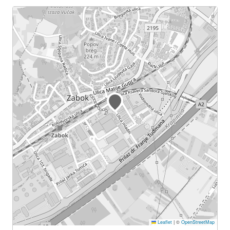
Leaflet
|
©
OpenStreetMap