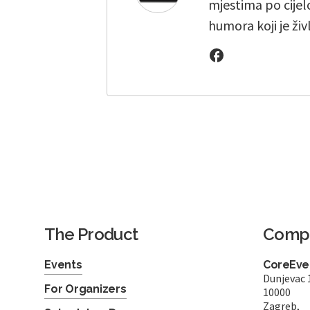
mjestima po cijelo
humora koji je živ
The Product
Comp
Events
CoreEven
Dunjevac 
For Organizers
10000
Zagreb,