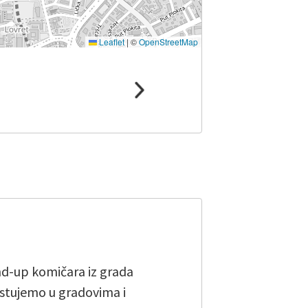
Leaflet
|
©
OpenStreetMap
and-up komičara iz grada
stujemo u gradovima i