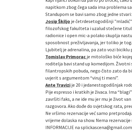
kapi njanci bokun da parlo po bročki, tako 
napitkom zbog čega sada ima problema sa alk
Standupom se bavi samo zbog jedne stvari: n
Josip Škiljo
je četrdesetogodišnji "mladić" 
filozofskog fakulteta i uzalud stečene titu
radionice i open mic-a polako skuplja nast
sposobnost preživljavanja, jer toliko je tog
Ljubitelj je adrenalina, pa zato vozi biciklu
Tomislav Primorac
je mitološko biće kojeg
roditelja bavi stand up komedijom. Životni
filantropskih pobuda, nego čisto zato da bi 
uvjerit s argumentom “viruj ti meni”.
Ante Travizi
je 20 i jedanestogodišnjak rod
Pije espresso i kratkih je živaca. Ima “bla
završiti faks, a ne ide mu jer mu je život 
razgovora. Ako dođe do svjetskog rata, preć
Ne vršimo rezervacije već samo pretprodaju
vrijeme dolaska na show. Nema rezervacije s
INFORMACIJE na splickascena@gmail.com