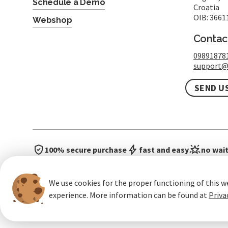
Schedule a Demo
Croatia
OIB: 3661
Webshop
Contac
09891878
support@
SEND U
100% secure purchase
fast and easy
no wait
We use cookies for the proper functioning of this w
experience. More information can be found at
Priva
General terms