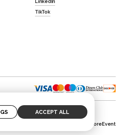
LinkedIn
TikTok
NGS
ACCEPT ALL
© 2026. CoreEvent