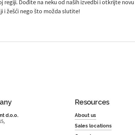
j regiji. Dođite na neku od naših izvedbi i otkrijte nov
lji i žešći nego što možda slutite!
any
Resources
t d.o.o.
About us
15,
Sales locations