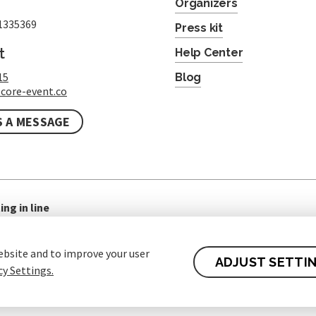
Organizers
1335369
Press kit
t
Help Center
15
Blog
core-event.co
S A MESSAGE
ing in line
ebsite and to improve your user
ADJUST SETTI
cy Settings.
 of contract for Customers
Protection of personal data