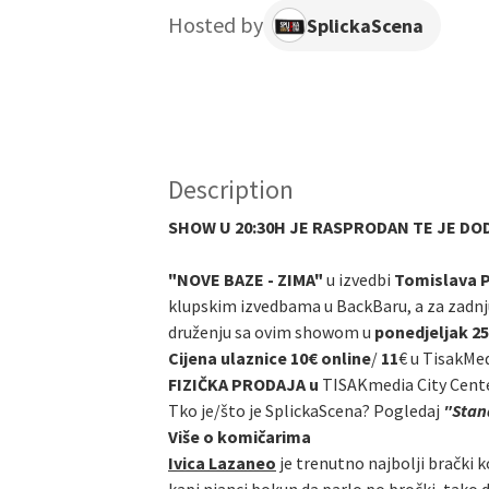
Hosted by
SplickaScena
Description
SHOW U 20:30H JE RASPRODAN TE JE DOD
"NOVE BAZE - ZIMA"
u izvedbi
Tomislava Pr
klupskim izvedbama u BackBaru, a za zadnj
druženju sa ovim showom u
ponedjeljak 25.
Cijena ulaznice 10€ online
/
11
€ u TisakMe
FIZIČKA PRODAJA u
TISAKmedia City Cent
Tko je/što je SplickaScena? Pogledaj
"Stand
Više o komičarima
Ivica Lazaneo
je trenutno najbolji brački k