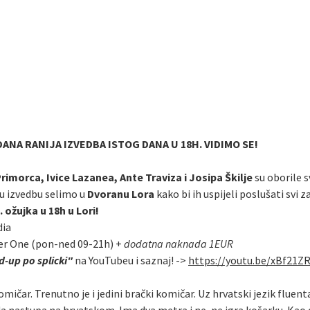
ANA RANIJA IZVEDBA ISTOG DANA U 18H. VIDIMO SE!
imorca, Ivice Lazanea, Ante Traviza i Josipa Škilje
su oborile 
u izvedbu selimo u
Dvoranu Lora
kako bi ih uspijeli poslušati svi 
 ožujka u 18h u Lori!
dia
er One (pon-ned 09-21h) +
dodatna naknada 1EUR
-up po splicki"
na YouTubeu i saznaj! ->
https://youtu.be/xBf21Z
omičar. Trenutno je i jedini brački komičar. Uz hrvatski jezik fluen