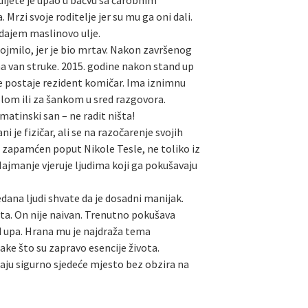
dijete je upao u bačvu sa čarobnim
rzi svoje roditelje jer su mu ga oni dali.
odajem maslinovo ulje.
 dojmilo, jer je bio mrtav. Nakon završenog
ma van struke. 2015. godine nakon stand up
je postaje rezident komičar. Ima iznimnu
tolom ili za šankom u sred razgovora.
lmatinski san – ne radit ništa!
 je fizičar, ali se na razočarenje svojih
e zapamćen poput Nikole Tesle, ne toliko iz
 Najmanje vjeruje ljudima koji ga pokušavaju
dana ljudi shvate da je dosadni manijak.
rata. On nije naivan. Trenutno pokušava
nd upa. Hrana mu je najdraža tema
ake što su zapravo esencije života.
maju sigurno sjedeće mjesto bez obzira na