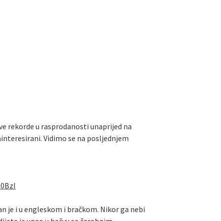
sve rekorde u rasprodanosti unaprijed na
zainteresirani. Vidimo se na posljednjem
R0BzI
tan je i u engleskom i bračkom. Nikor ga nebi