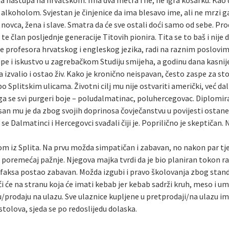
da nastupa na hrvatskom. Ima dva metra i ne, ne igra košarku. Kao 
oholom. Svjestan je činjenice da ima blesavo ime, ali ne mrzi ga. M
ovca, žena i slave. Smatra da će sve ostali doći samo od sebe. Pr
te član posljednje generacije Titovih pionira. Tita se to baš i nije
le profesora hrvatskog i engleskog jezika, radi na raznim poslovi
upe i iskustvo u zagrebačkom Studiju smijeha, a godinu dana kasni
a izvalio i ostao živ. Kako je kronično neispavan, često zaspe za s
 po Splitskim ulicama. Životni cilj mu nije ostvariti američki, već da
a se svi purgeri boje – poludalmatinac, poluhercegovac. Diplomirani
 san mu je da zbog svojih doprinosa čovječanstvu u povijesti ostan
se Dalmatinci i Hercegovci svađali čiji je. Poprilično je skeptičan.
om iz Splita. Na prvu možda simpatičan i zabavan, no nakon par tje
gi” poremećaj pažnje. Njegova majka tvrdi da je bio planiran tokon 
van faksa postao zabavan. Možda izgubi i pravo školovanja zbog sta
i će na stranu koja će imati kebab jer kebab sadrži kruh, meso i um
/prodaju na ulazu. Sve ulaznice kupljene u pretprodaji/na ulazu i
tolova, sjeda se po redoslijedu dolaska.