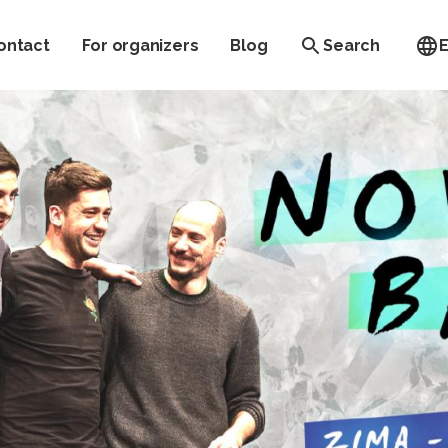
ontact
For organizers
Blog
Search