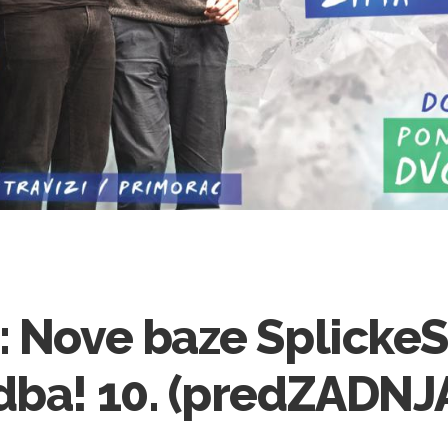
: Nove baze Splicke
dba! 10. (predZADNJA