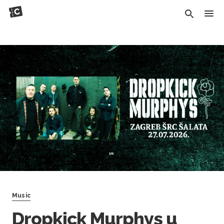
Music
Dropkick Murphys u