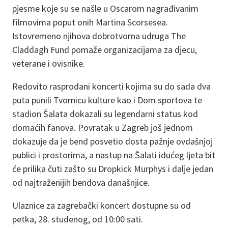
pjesme koje su se našle u Oscarom nagrađivanim
filmovima poput onih Martina Scorsesea.
Istovremeno njihova dobrotvorna udruga The
Claddagh Fund pomaže organizacijama za djecu,
veterane i ovisnike.
Redovito rasprodani koncerti kojima su do sada dva
puta punili Tvornicu kulture kao i Dom sportova te
stadion Šalata dokazali su legendarni status kod
domaćih fanova. Povratak u Zagreb još jednom
dokazuje da je bend posvetio dosta pažnje ovdašnjoj
publici i prostorima, a nastup na Šalati idućeg ljeta bit
će prilika čuti zašto su Dropkick Murphys i dalje jedan
od najtraženijih bendova današnjice.
Ulaznice za zagrebački koncert dostupne su od
petka, 28. studenog, od 10:00 sati.