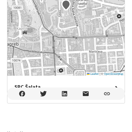
Leaflet
|
©
OpenStreetMap
SRC Šalata
SRC Šalata , Zagreb