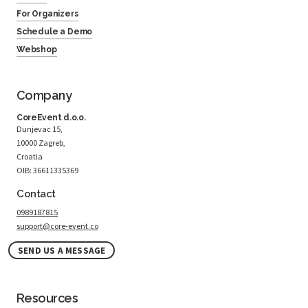
For Organizers
Schedule a Demo
Webshop
Company
CoreEvent d.o.o.
Dunjevac 15,
10000 Zagreb,
Croatia
OIB: 36611335369
Contact
0989187815
support@core-event.co
SEND US A MESSAGE
Resources