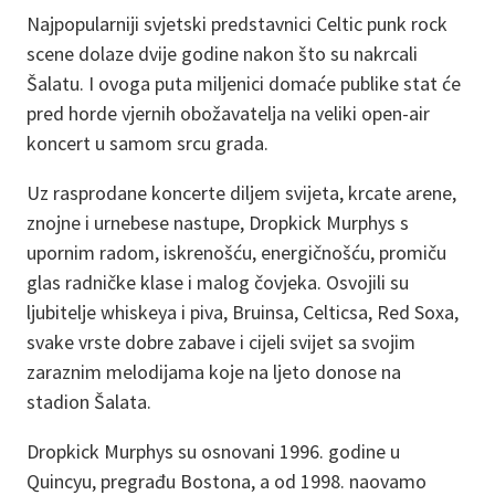
Najpopularniji svjetski predstavnici Celtic punk rock
scene dolaze dvije godine nakon što su nakrcali
Šalatu. I ovoga puta miljenici domaće publike stat će
pred horde vjernih obožavatelja na veliki open-air
koncert u samom srcu grada.
Uz rasprodane koncerte diljem svijeta, krcate arene,
znojne i urnebese nastupe, Dropkick Murphys s
upornim radom, iskrenošću, energičnošću, promiču
glas radničke klase i malog čovjeka. Osvojili su
ljubitelje whiskeya i piva, Bruinsa, Celticsa, Red Soxa,
svake vrste dobre zabave i cijeli svijet sa svojim
zaraznim melodijama koje na ljeto donose na
stadion Šalata.
Dropkick Murphys su osnovani 1996. godine u
Quincyu, pregrađu Bostona, a od 1998. naovamo