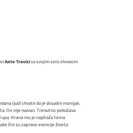
nin
Ante Travizi
sa svojim solo showom
dana ljudi shvate da je dosadni manijak.
rata. On nije naivan. Trenutno pokušava
nd upa. Hrana mu je najdraža tema
ake što su zapravo esencije života.