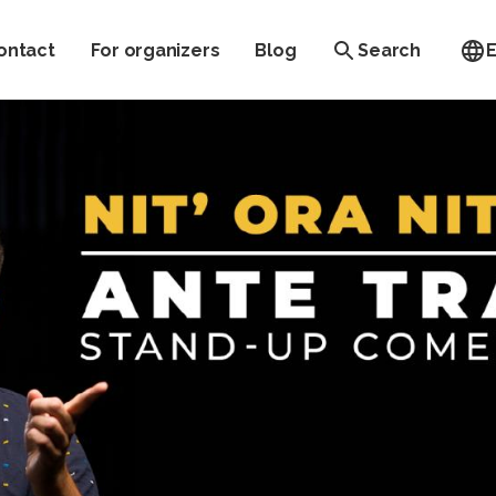
ontact
For organizers
Blog
Search