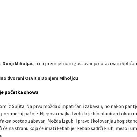
 u
Donji Miholjac
, a na premijernom gostovanju dolazi vam Splića
 Kino dvorani Osvit u Donjem Miholjcu
rije početka showa
om iz Splita. Na prvu možda simpatičan i zabavan, no nakon par tje
gi” poremećaj pažnje. Njegova majka tvrdi da je bio planiran tokon 
van faksa postao zabavan. Možda izgubi i pravo školovanja zbog sta
i će na stranu koja će imati kebab jer kebab sadrži kruh, meso i um
om