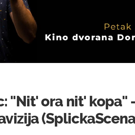
: "Nit' ora nit' kopa"
vizija (SplickaScena