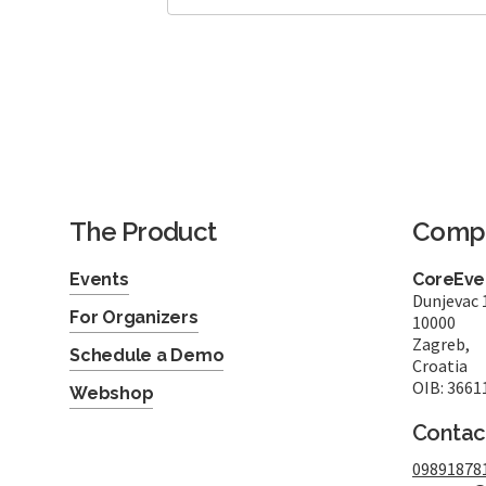
The Product
Comp
Events
CoreEven
Dunjevac 
For Organizers
10000
Zagreb,
Schedule a Demo
Croatia
OIB: 3661
Webshop
Contac
09891878