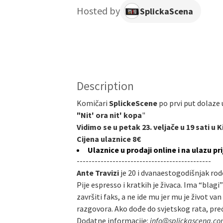
Hosted by
SplickaScena
Description
Komičari
SplickeScene
po prvi put dolaze
"Nit' ora nit' kopa
"
Vidimo se u petak 23. veljače u 19 sati u
Cijena ulaznice 8€
Ulaznice u prodaji online i na ulazu p
---------------------------------------------
Ante Travizi
je 20 i dvanaestogodišnjak rod
Pije espresso i kratkih je živaca. Ima “bla
završiti faks, a ne ide mu jer mu je život 
razgovora. Ako dođe do svjetskog rata, preć
Dodatne informacije:
info@splickascena.c