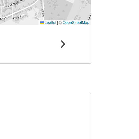
Leaflet
|
©
OpenStreetMap