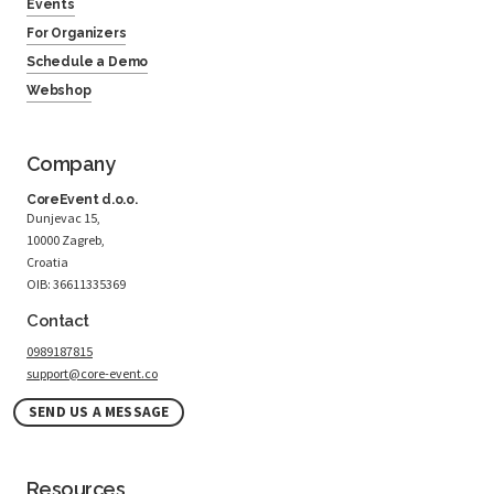
Events
For Organizers
Schedule a Demo
Webshop
Company
CoreEvent d.o.o.
Dunjevac 15,
10000 Zagreb,
Croatia
OIB: 36611335369
Contact
0989187815
support@core-event.co
SEND US A MESSAGE
Resources