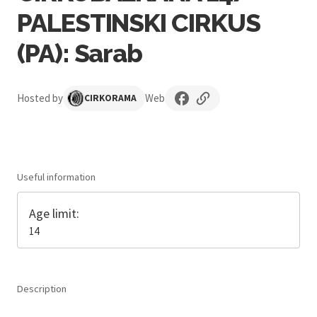
PALESTINSKI CIRKUS
(PA): Sarab
Hosted by
Web
CIRKORAMA
Useful information
Age limit:
14
Description