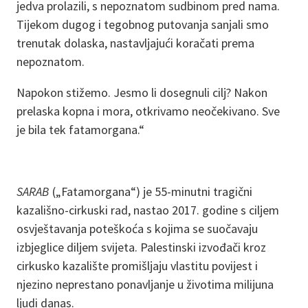
jedva prolazili, s nepoznatom sudbinom pred nama.
Tijekom dugog i tegobnog putovanja sanjali smo
trenutak dolaska, nastavljajući koračati prema
nepoznatom.
Napokon stižemo. Jesmo li dosegnuli cilj? Nakon
prelaska kopna i mora, otkrivamo neočekivano. Sve
je bila tek fatamorgana.“
SARAB
(„Fatamorgana“) je 55-minutni tragični
kazališno-cirkuski rad, nastao 2017. godine s ciljem
osvještavanja poteškoća s kojima se suočavaju
izbjeglice diljem svijeta. Palestinski izvođači kroz
cirkusko kazalište promišljaju vlastitu povijest i
njezino neprestano ponavljanje u životima milijuna
ljudi danas.