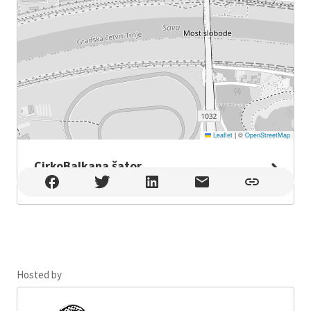
Leaflet
|
©
OpenStreetMap
CirkoBalkana šator
CirkoBalkana šator , Zagreb
Hosted by