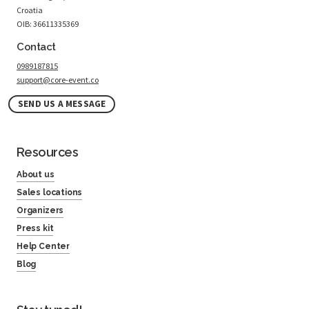
Croatia
OIB: 36611335369
Contact
0989187815
support@core-event.co
SEND US A MESSAGE
Resources
About us
Sales locations
Organizers
Press kit
Help Center
Blog