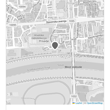
Leaflet
|
©
OpenStreetMap