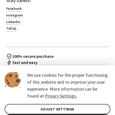
Stay tuned!
Facebook
Instagram
LinkedIn
TikTok
100% secure purchase
fast and easy
no waiting in line
We use cookies for the proper functioning
of this website and to improve your user
experience. More information can be
found at
Privacy Settings.
ADJUST SETTINGS
General terms of contract for Customers