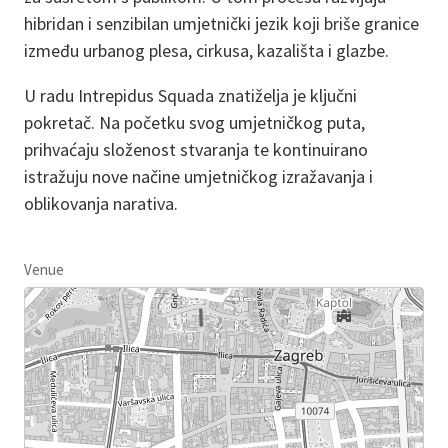
hibridan i senzibilan umjetnički jezik koji briše granice
između urbanog plesa, cirkusa, kazališta i glazbe.
U radu Intrepidus Squada znatiželja je ključni
pokretač. Na početku svog umjetničkog puta,
prihvaćaju složenost stvaranja te kontinuirano
istražuju nove načine umjetničkog izražavanja i
oblikovanja narativa.
Venue