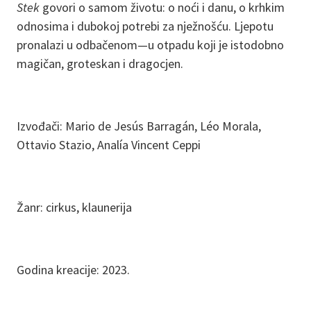
Stek
govori o samom životu: o noći i danu, o krhkim
odnosima i dubokoj potrebi za nježnošću. Ljepotu
pronalazi u odbačenom—u otpadu koji je istodobno
magičan, groteskan i dragocjen.
Izvođači: Mario de Jesús Barragán, Léo Morala,
Ottavio Stazio, Analía Vincent Ceppi
Žanr: cirkus, klaunerija
Godina kreacije: 2023.