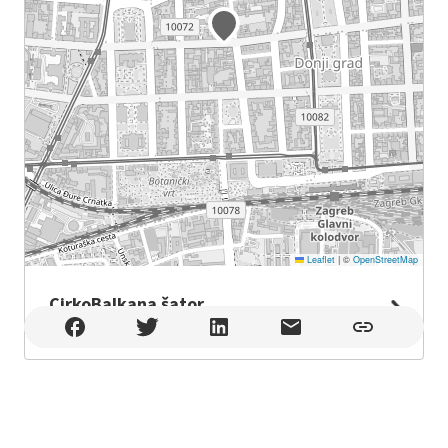
Leaflet
|
©
OpenStreetMap
CirkoBalkana šator
CirkoBalkana šator , Zagreb