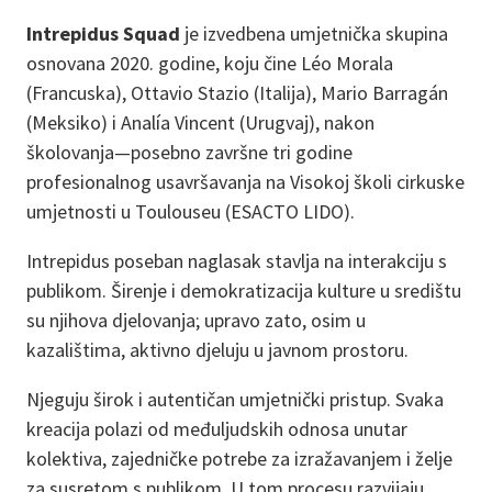
Intrepidus Squad
je izvedbena umjetnička skupina
osnovana 2020. godine, koju čine Léo Morala
(Francuska), Ottavio Stazio (Italija), Mario Barragán
(Meksiko) i Analía Vincent (Urugvaj), nakon
školovanja—posebno završne tri godine
profesionalnog usavršavanja na Visokoj školi cirkuske
umjetnosti u Toulouseu (ESACTO LIDO).
Intrepidus poseban naglasak stavlja na interakciju s
publikom. Širenje i demokratizacija kulture u središtu
su njihova djelovanja; upravo zato, osim u
kazalištima, aktivno djeluju u javnom prostoru.
Njeguju širok i autentičan umjetnički pristup. Svaka
kreacija polazi od međuljudskih odnosa unutar
kolektiva, zajedničke potrebe za izražavanjem i želje
za susretom s publikom. U tom procesu razvijaju