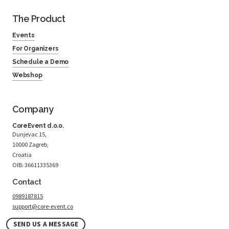
The Product
Events
For Organizers
Schedule a Demo
Webshop
Company
CoreEvent d.o.o.
Dunjevac 15,
10000 Zagreb,
Croatia
OIB: 36611335369
Contact
0989187815
support@core-event.co
SEND US A MESSAGE