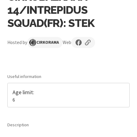
14/INTREPIDUS
SQUAD(FR): STEK
Hosted by
Web
CIRKORAMA
Useful information
Age limit:
6
Description