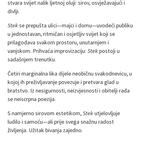
stvara svijet nalik ljetnoj oluji: sirov, osvježavajući i
divlji.
Stek
se prepušta ulici—majci i domu—uvodeći publiku
u jednostavan, ritmičan i osjetljiv svijet koji se
prilagođava svakom prostoru, unutarnjem i
vanjskom. Prihvaća improvizaciju:
Stek
postoji u
sadašnjem trenutku.
Četiri marginalna lika dijele neobičnu svakodnevicu, u
kojoj ih preživljavanje povezuje i pretvara glad u
bratstvo. Iz nesigurnosti, neizvjesnosti i obitelji rađa
se neiscrpna poezija.
S namjerno sirovom estetikom,
Stek
utjelovljuje
ludilo i samoću—ali prije svega snažnu radost
življenja. Užitak bivanja zajedno.