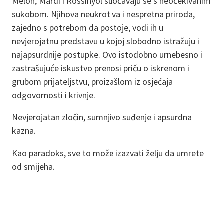
Melon, Mardi i Rossinyol suočavaju se s neočekivanim
sukobom. Njihova neukrotiva i nespretna priroda,
zajedno s potrebom da postoje, vodi ih u
nevjerojatnu predstavu u kojoj slobodno istražuju i
najapsurdnije postupke. Ovo istodobno urnebesno i
zastrašujuće iskustvo prenosi priču o iskrenom i
grubom prijateljstvu, proizašlom iz osjećaja
odgovornosti i krivnje.
Nevjerojatan zločin, sumnjivo suđenje i apsurdna
kazna.
Kao paradoks, sve to može izazvati želju da umrete
od smijeha.