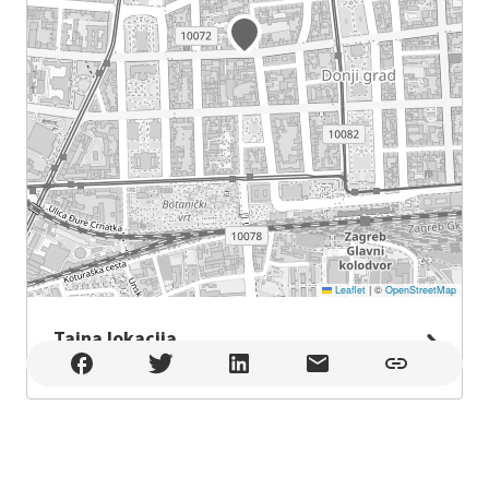
Leaflet
|
©
OpenStreetMap
Tajna lokacija
Tajna lokacija , Zagreb