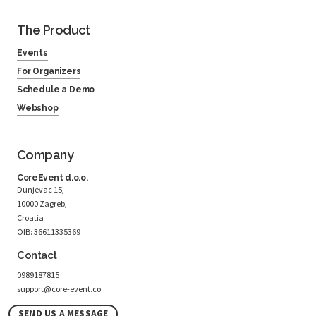
The Product
Events
For Organizers
Schedule a Demo
Webshop
Company
CoreEvent d.o.o.
Dunjevac 15,
10000 Zagreb,
Croatia
OIB: 36611335369
Contact
0989187815
support@core-event.co
SEND US A MESSAGE