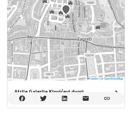
Leaflet
|
©
OpenStreetMap
Atrije Galerije Klovićevi dvori
Atrije Galerije Klovićevi dvori , Zagreb