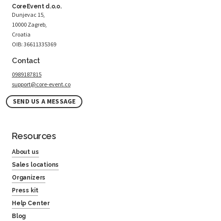
CoreEvent d.o.o.
Dunjevac 15,
10000 Zagreb,
Croatia
OIB: 36611335369
Contact
0989187815
support@core-event.co
SEND US A MESSAGE
Resources
About us
Sales locations
Organizers
Press kit
Help Center
Blog