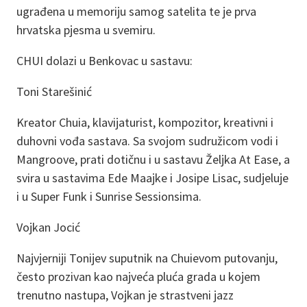
ugrađena u memoriju samog satelita te je prva
hrvatska pjesma u svemiru.
CHUI dolazi u Benkovac u sastavu:
Toni Starešinić
Kreator Chuia, klavijaturist, kompozitor, kreativni i
duhovni vođa sastava. Sa svojom sudružicom vodi i
Mangroove, prati dotičnu i u sastavu Željka At Ease, a
svira u sastavima Ede Maajke i Josipe Lisac, sudjeluje
i u Super Funk i Sunrise Sessionsima.
Vojkan Jocić
Najvjerniji Tonijev suputnik na Chuievom putovanju,
često prozivan kao najveća pluća grada u kojem
trenutno nastupa, Vojkan je strastveni jazz