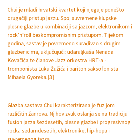
Chui je mladi hrvatski kvartet koji njeguje ponešto
drugačiji pristup jazzu. Spoj suvremene klupske
plesne glazbe u kombinaciji sa jazzom, elektronikom i
rock’n’roll beskompromisnim pristupom. Tijekom
godina, sastav je povremeno surađivao s drugim
glazbenicima, uključujući: udaraljkaša Nenada
Kovačića te članove Jazz orkestra HRT-a -
trombonista Luku Žužića i bariton saksofonista
Mihaela Györeka.[3]
Glazba sastava Chui karakterizirana je fuzijom
različitih žanrova. Njihov zvuk oslanja se na tradiciju
fusion jazza šezdesetih, plesne glazbe i progresivnog
rocka sedamdesetih, elektronike, hip-hopa i
suvremenog jazza.