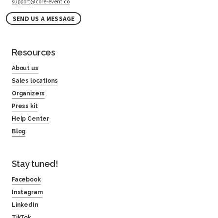
support@core-event.co
SEND US A MESSAGE
Resources
About us
Sales locations
Organizers
Press kit
Help Center
Blog
Stay tuned!
Facebook
Instagram
LinkedIn
TikTok