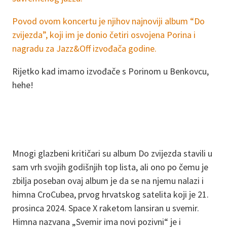
Povod ovom koncertu je njihov najnoviji album “Do
zvijezda”, koji im je donio četiri osvojena Porina i
nagradu za Jazz&Off izvođača godine.
Rijetko kad imamo izvođače s Porinom u Benkovcu,
hehe!
Mnogi glazbeni kritičari su album Do zvijezda stavili u
sam vrh svojih godišnjih top lista, ali ono po čemu je
zbilja poseban ovaj album je da se na njemu nalazi i
himna CroCubea, prvog hrvatskog satelita koji je 21.
prosinca 2024. Space X raketom lansiran u svemir.
Himna nazvana „Svemir ima novi pozivni“ je i