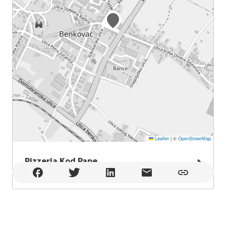
Leaflet
|
©
OpenStreetMap
Pizzeria Kod Pape
Pizzeria Kod Pape , Benkovac