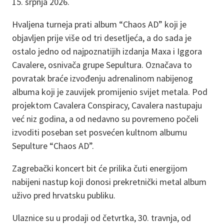
15. srpnja 2026.
Hvaljena turneja prati album “Chaos AD” koji je
objavljen prije više od tri desetljeća, a do sada je
ostalo jedno od najpoznatijih izdanja Maxa i Iggora
Cavalere, osnivača grupe Sepultura. Označava to
povratak braće izvođenju adrenalinom nabijenog
albuma koji je zauvijek promijenio svijet metala. Pod
projektom Cavalera Conspiracy, Cavalera nastupaju
već niz godina, a od nedavno su povremeno počeli
izvoditi poseban set posvećen kultnom albumu
Sepulture “Chaos AD”.
Zagrebački koncert bit će prilika čuti energijom
nabijeni nastup koji donosi prekretnički metal album
uživo pred hrvatsku publiku.
Ulaznice su u prodaji od četvrtka, 30. travnja, od