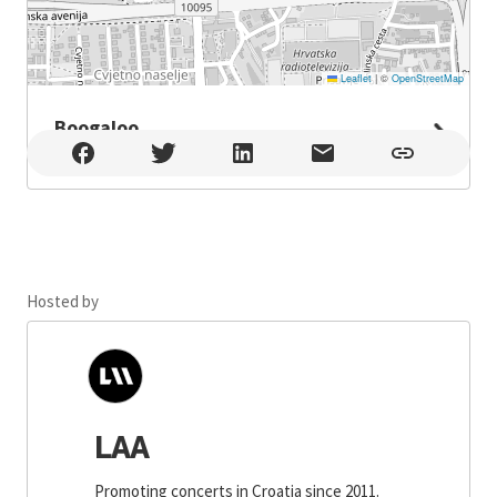
Leaflet
|
©
OpenStreetMap
Boogaloo
Boogaloo , Zagreb
Hosted by
LAA
Promoting concerts in Croatia since 2011.