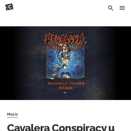
Music
Cavalera Conspiracy u