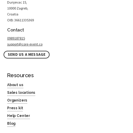
Dunjevac 15,
10000 Zagreb,
Croatia
OIB: 36611335369
Contact
0989187815
support@core-event.co
SEND US A MESSAGE
Resources
About us
Sales locations
Organizers
Press kit
Help Center
Blog