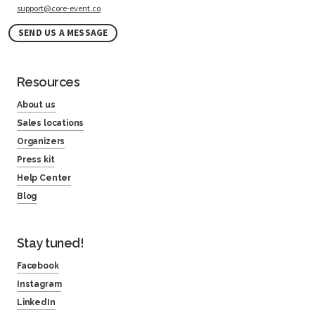
support@core-event.co
SEND US A MESSAGE
Resources
About us
Sales locations
Organizers
Press kit
Help Center
Blog
Stay tuned!
Facebook
Instagram
LinkedIn