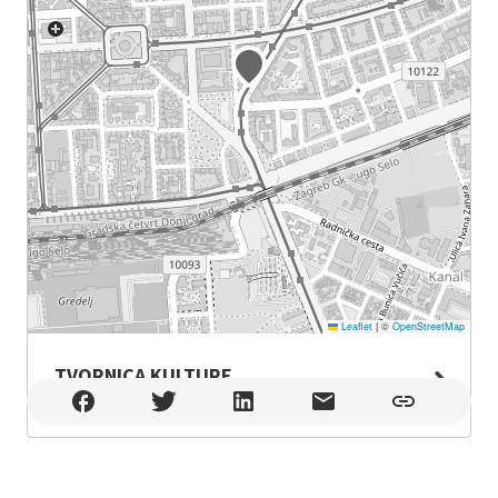
Leaflet
|
©
OpenStreetMap
TVORNICA KULTURE
TVORNICA KULTURE , Zagreb