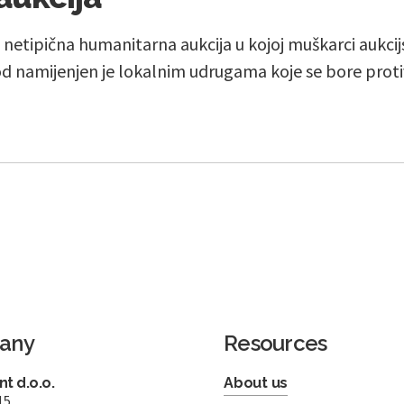
 netipična humanitarna aukcija u kojoj muškarci aukcij
od namijenjen je lokalnim udrugama koje se bore proti
any
Resources
t d.o.o.
About us
15,