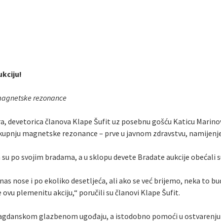
ukciju!
 magnetske rezonance
Lora, devetorica članova Klape Šufit uz posebnu gošću Katicu Marino
za kupnju magnetske rezonance – prve u javnom zdravstvu, namijen
su po svojim bradama, a u sklopu devete Bradate aukcije obećali su d
 nas nose i po ekoliko desetljeća, ali ako se već brijemo, neka to 
 ovu plemenitu akciju,“ poručili su članovi Klape Šufit.
 blagdanskom glazbenom ugođaju, a istodobno pomoći u ostvarenju 