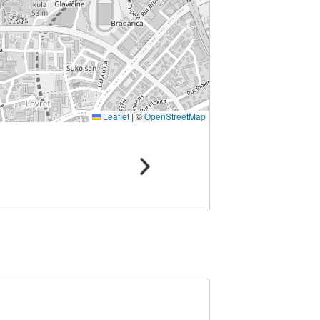
Leaflet
|
©
OpenStreetMap