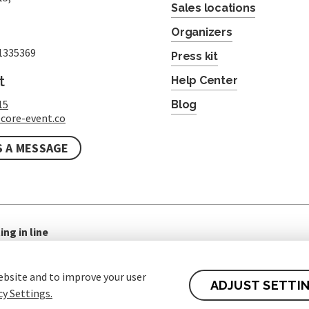
Sales locations
Organizers
1335369
Press kit
t
Help Center
15
Blog
core-event.co
S A MESSAGE
ing in line
ebsite and to improve your user
ADJUST SETTI
cy Settings.