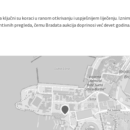
 ključni su koraci u ranom otkrivanju i uspješnijem liječenju. Izni
ntivnih pregleda, čemu Bradata aukcija doprinosi već devet godina