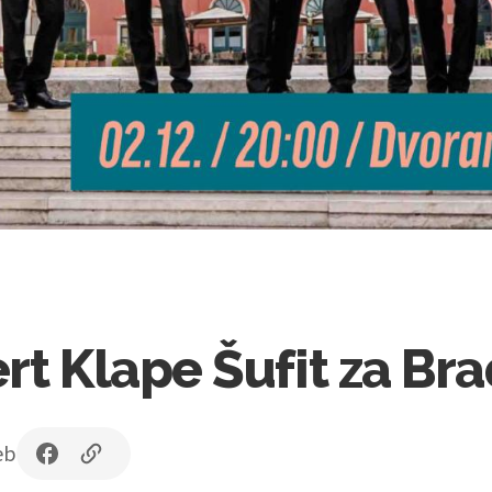
rt Klape Šufit za Br
eb