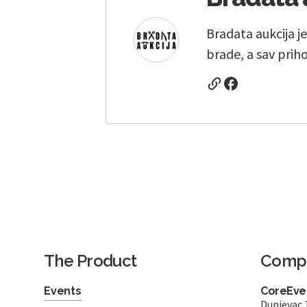
Bradata aukcija je
brade, a sav prih
The Product
Comp
Events
CoreEven
Dunjevac 