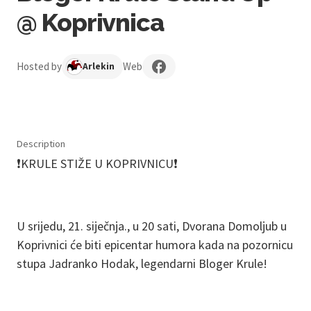
@ Koprivnica
Hosted by
Web
Arlekin
Description
❗️KRULE STIŽE U KOPRIVNICU❗️
U srijedu, 21. siječnja., u 20 sati, Dvorana Domoljub u
Koprivnici će biti epicentar humora kada na pozornicu
stupa Jadranko Hodak, legendarni Bloger Krule!