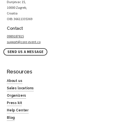
Dunjevac 15,
10000 Zagreb,
Croatia
OIB: 36611335369
Contact
0989187815
support@core-event.co
SEND US A MESSAGE
Resources
About us
Sales locations
Organizers
Press kit
Help Center
Blog