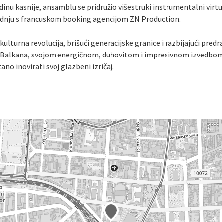
nu kasnije, ansamblu se pridružio višestruki instrumentalni virt
uradnju s francuskom booking agencijom ZN Production.
kulturna revolucija, brišući generacijske granice i razbijajući pre
e Balkana, svojom energičnom, duhovitom i impresivnom izvedbo
ano inovirati svoj glazbeni izričaj.