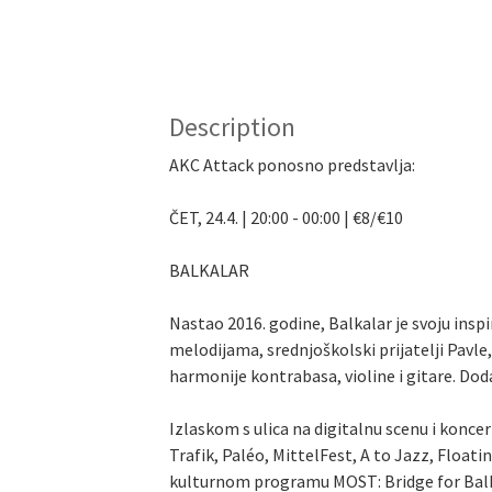
Description
AKC Attack ponosno predstavlja:
ČET, 24.4. | 20:00 - 00:00 | €8/€10
BALKALAR
Nastao 2016. godine, Balkalar je svoju insp
melodijama, srednjoškolski prijatelji Pavle
harmonije kontrabasa, violine i gitare. Dod
Izlaskom s ulica na digitalnu scenu i konce
Trafik, Paléo, MittelFest, A to Jazz, Float
kulturnom programu MOST: Bridge for Balkan