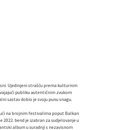
osni. Ujedinjeni strašću prema kulturnim
 osvajajući publiku autentičnim zvukom
lni sastav dobio je svoju punu snagu.
jući na brojnim festivalima poput Balkan
e 2022. bend je izabran za sudjelovanje u
tantski album u suradnji s nezavisnom