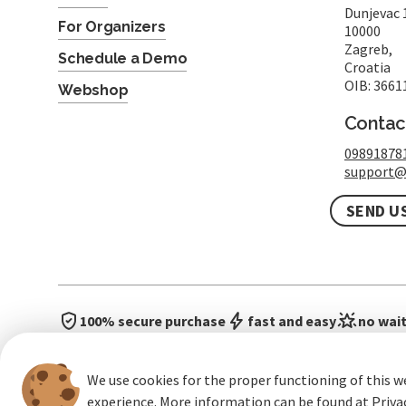
Dunjevac 
For Organizers
10000
Zagreb,
Schedule a Demo
Croatia
OIB: 3661
Webshop
Contac
09891878
support@
SEND U
100% secure purchase
fast and easy
no wait
We use cookies for the proper functioning of this w
experience. More information can be found at
Priva