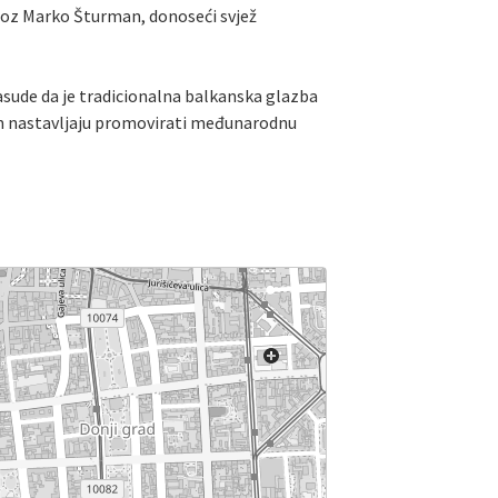
uoz Marko Šturman, donoseći svjež
drasude da je tradicionalna balkanska glazba
m nastavljaju promovirati međunarodnu