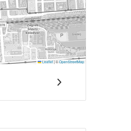
Leaflet
|
©
OpenStreetMap