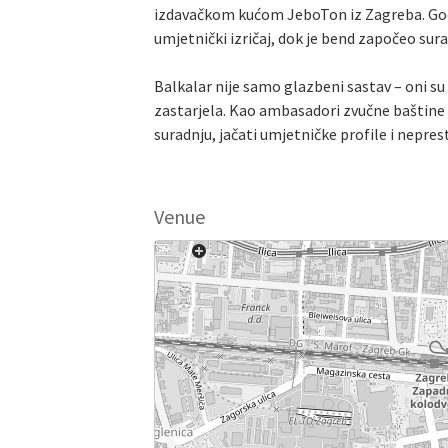
izdavačkom kućom JeboTon iz Zagreba. Godi
umjetnički izričaj, dok je bend započeo s
Balkalar nije samo glazbeni sastav – oni su 
zastarjela. Kao ambasadori zvučne baštin
suradnju, jačati umjetničke profile i neprest
Venue