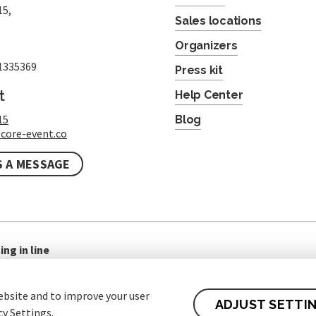
15,
Sales locations
Organizers
1335369
Press kit
t
Help Center
15
Blog
core-event.co
S A MESSAGE
ing in line
ebsite and to improve your user
ADJUST SETTI
cy Settings.