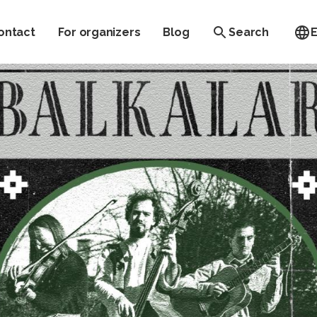
ontact
For organizers
Blog
Search