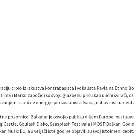
iraciju crpio iz iskustva kontrabasista i vokalista Pavla na Ethno B
, Irma i Marko započeli su svoju glazbenu priču kao ulični svirači,
avanjem ritmične energije perkusionista Ivana, njihov instrumenta
rtne pozornice, Balkalar je osvojio publiku diljem Europe, nastupa
ing Castle, Goulash Disko, Seasplash Festivala i MOST:Balkan. Godin
 Music EU, a u veljači iste godine objavili su svoj istoimeni debi