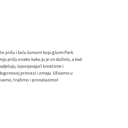
ate priču i šeću šumom koju glumi Park
svoju priču onako kako ju je on doživio, a kad
udjeluju, ispunjavajući kreativne i
 dugonosoj princezi i zmaju. Uživamo u
jevamo, tražimo i pronalazimo!