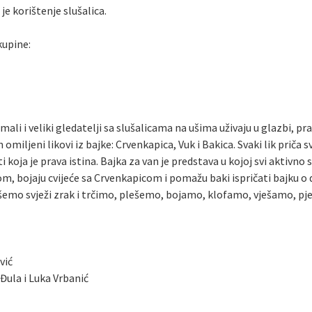
e korištenje slušalica.
kupine:
 i veliki gledatelji sa slušalicama na ušima uživaju u glazbi, pr
 omiljeni likovi iz bajke: Crvenkapica, Vuk i Bakica. Svaki lik priča 
oja je prava istina. Bajka za van je predstava u kojoj svi aktivno s
m, bojaju cvijeće sa Crvenkapicom i pomažu baki ispričati bajku o
išemo svježi zrak i trčimo, plešemo, bojamo, klofamo, vješamo, p
vić
 Đula i Luka Vrbanić