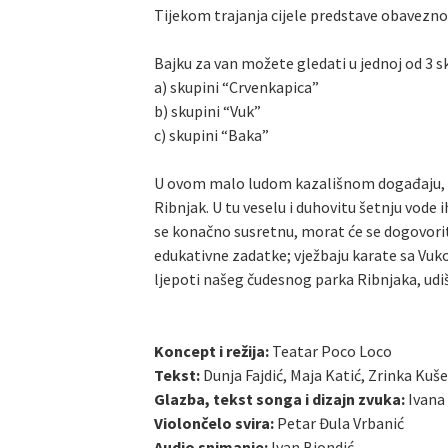
Tijekom trajanja cijele predstave obavezno j
Bajku za van možete gledati u jednoj od 3 s
a) skupini “Crvenkapica”
b) skupini “Vuk”
c) skupini “Baka”
U ovom malo ludom kazališnom događaju, mali
Ribnjak. U tu veselu i duhovitu šetnju vode ih
se konačno susretnu, morat će se dogovoriti k
edukativne zadatke; vježbaju karate sa Vuko
ljepoti našeg čudesnog parka Ribnjaka, ud
Koncept i režija:
Teatar Poco Loco
Tekst:
Dunja Fajdić, Maja Katić, Zrinka Kuše
Glazba, tekst songa i dizajn zvuka:
Ivana
Violončelo svira:
Petar Đula Vrbanić
Audio snimanje:
Ivan Biondić