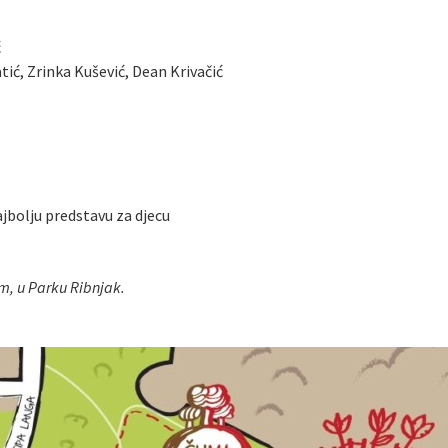
ć
tić, Zrinka Kušević, Dean Krivačić
ajbolju predstavu za djecu
m, u Parku Ribnjak.