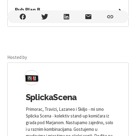
Pub Plan B
Pub Plan B , Split
Hosted by
SplickaScena
Primorac, Travizi, Lazaneo i Škiljo - mi smo
Splicka Scena - kolektiv stand-up komičara iz
grada pod Marjanom. Nastupamo zajedno, solo
i u raznim kombinacijama. Gostujemo u
gradovima i mjestima po cijeloj regiji. Dođite na