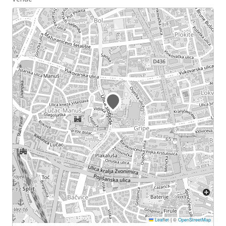
Leaflet
|
©
OpenStreetMap