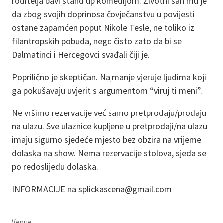
roditelja bavi stand up komedijom. Životni san mu je
da zbog svojih doprinosa čovječanstvu u povijesti
ostane zapamćen poput Nikole Tesle, ne toliko iz
filantropskih pobuda, nego čisto zato da bi se
Dalmatinci i Hercegovci svađali čiji je.
Poprilično je skeptičan. Najmanje vjeruje ljudima koji
ga pokušavaju uvjerit s argumentom “viruj ti meni”.
Ne vršimo rezervacije već samo pretprodaju/prodaju
na ulazu. Sve ulaznice kupljene u pretprodaji/na ulazu
imaju sigurno sjedeće mjesto bez obzira na vrijeme
dolaska na show. Nema rezervacije stolova, sjeda se
po redoslijedu dolaska.
INFORMACIJE na splickascena@gmail.com
Venue