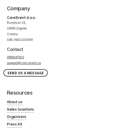
Company
CoreEvent d.o.o.
Dunjevac 15,
10000 Zagreb,
Croatia
OIB: 36611335369
Contact
0989187815
support@core-event.co
SEND US A MESSAGE
Resources
About us
Sales locations
Organizers
Press kit