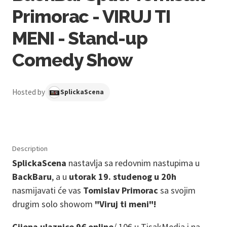
Primorac - VIRUJ TI
MENI - Stand-up
Comedy Show
Hosted by
SplickaScena
Description
SplickaScena
nastavlja sa redovnim
nastupima u
BackBaru
, a u
utorak 19. studenog u 20h
nasmijavati će vas
Tomislav Primorac
sa svojim
drugim solo showom
"Viruj ti meni"!
Cijena ulaznice 9€ online
/
10€ u TisakMedia i na