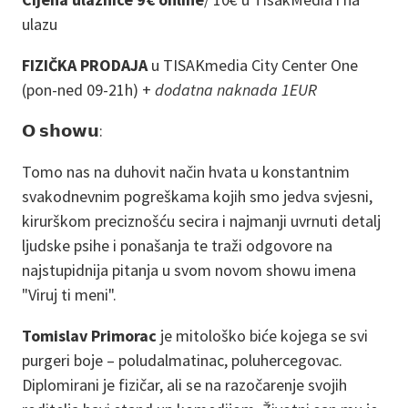
ulazu
FIZIČKA PRODAJA
u TISAKmedia City Center One
(pon-ned 09-21h) +
dodatna naknada 1EUR
𝗢 𝘀𝗵𝗼𝘄𝘂:
Tomo nas na duhovit način hvata u konstantnim
svakodnevnim pogreškama kojih smo jedva svjesni,
kirurškom preciznošću secira i najmanji uvrnuti detalj
ljudske psihe i ponašanja te traži odgovore na
najstupidnija pitanja u svom novom showu imena
"Viruj ti meni".
Tomislav Primorac
je mitološko biće kojega se svi
purgeri boje – poludalmatinac, poluhercegovac.
Diplomirani je fizičar, ali se na razočarenje svojih