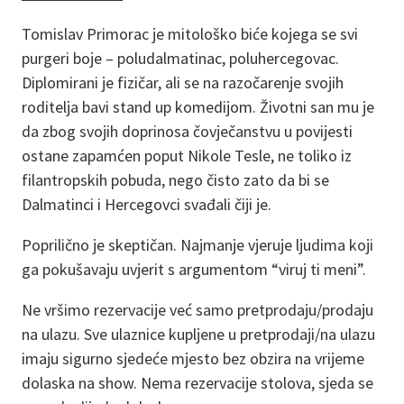
Tomislav Primorac je mitološko biće kojega se svi
purgeri boje – poludalmatinac, poluhercegovac.
Diplomirani je fizičar, ali se na razočarenje svojih
roditelja bavi stand up komedijom. Životni san mu je
da zbog svojih doprinosa čovječanstvu u povijesti
ostane zapamćen poput Nikole Tesle, ne toliko iz
filantropskih pobuda, nego čisto zato da bi se
Dalmatinci i Hercegovci svađali čiji je.
Poprilično je skeptičan. Najmanje vjeruje ljudima koji
ga pokušavaju uvjerit s argumentom “viruj ti meni”.
Ne vršimo rezervacije već samo pretprodaju/prodaju
na ulazu. Sve ulaznice kupljene u pretprodaji/na ulazu
imaju sigurno sjedeće mjesto bez obzira na vrijeme
dolaska na show. Nema rezervacije stolova, sjeda se