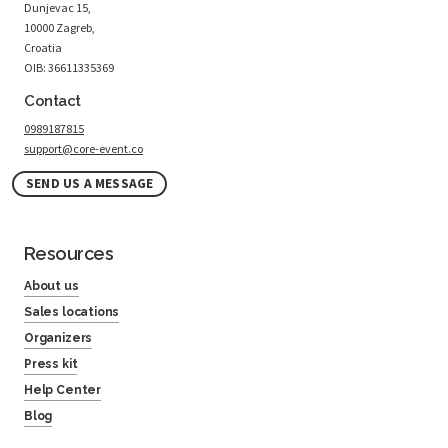
Dunjevac 15,
10000 Zagreb,
Croatia
OIB: 36611335369
Contact
0989187815
support@core-event.co
SEND US A MESSAGE
Resources
About us
Sales locations
Organizers
Press kit
Help Center
Blog