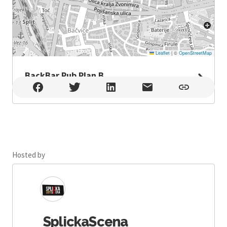
Leaflet
|
©
OpenStreetMap
BackBar Pub Plan B
BackBar Pub Plan B , Split
Hosted by
SplickaScena