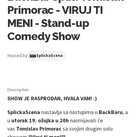
Primorac - VIRUJ TI
MENI - Stand-up
Comedy Show
Hosted by
SplickaScena
Description
SHOW JE RASPRODAN, HVALA VAM! :)
SplickaScena
nastavlja sa nastupima u
BackBaru
, a
u
utorak 19. ožujka u 20h
nasmijavati će
vas
Tomislav Primorac
sa svojim drugim solo
showom
"Viruj ti meni"!