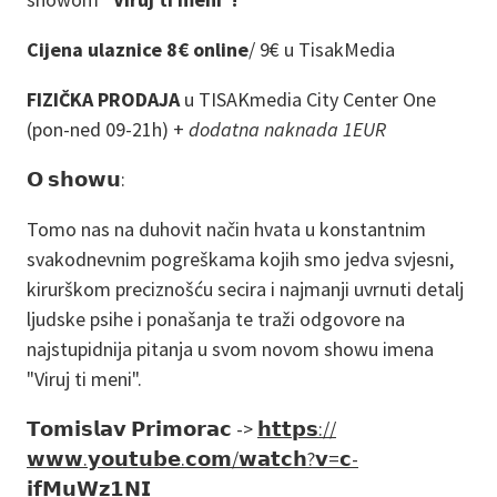
Cijena ulaznice 8€ online
/
9€ u TisakMedia
FIZIČKA PRODAJA
u TISAKmedia City Center One
(pon-ned 09-21h) +
dodatna naknada 1EUR
𝗢 𝘀𝗵𝗼𝘄𝘂:
Tomo nas na duhovit način hvata u konstantnim
svakodnevnim pogreškama kojih smo jedva svjesni,
kirurškom preciznošću secira i najmanji uvrnuti detalj
ljudske psihe i ponašanja te traži odgovore na
najstupidnija pitanja u svom novom showu imena
"Viruj ti meni".
𝗧𝗼𝗺𝗶𝘀𝗹𝗮𝘃 𝗣𝗿𝗶𝗺𝗼𝗿𝗮𝗰 ->
𝗵𝘁𝘁𝗽𝘀://
𝘄𝘄𝘄.𝘆𝗼𝘂𝘁𝘂𝗯𝗲.𝗰𝗼𝗺/𝘄𝗮𝘁𝗰𝗵?𝘃=𝗰-
𝗶𝗳𝗠𝘂𝗪𝘇𝟭𝗡𝗜