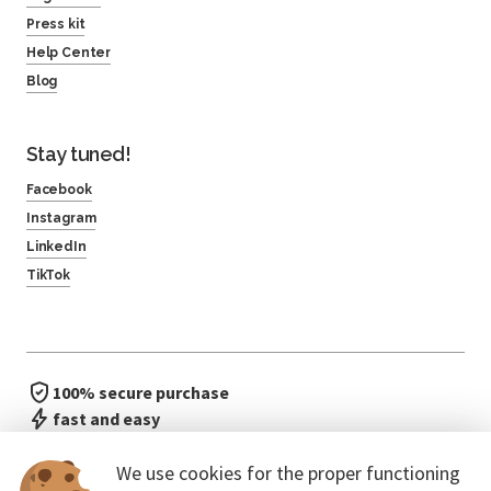
Press kit
Help Center
Blog
Stay tuned!
Facebook
Instagram
LinkedIn
TikTok
100% secure purchase
fast and easy
no waiting in line
We use cookies for the proper functioning