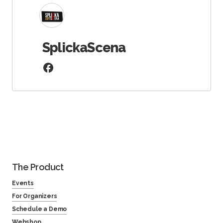
SplickaScena
The Product
Events
For Organizers
Schedule a Demo
Webshop