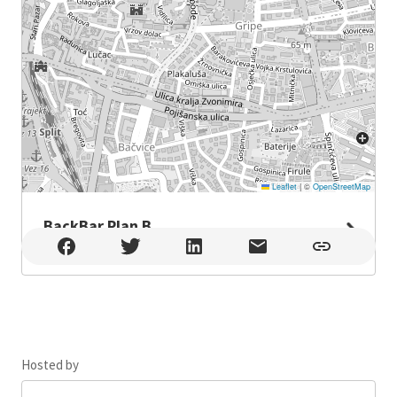
Leaflet
|
©
OpenStreetMap
BackBar Plan B
BackBar Plan B , Split
Hosted by