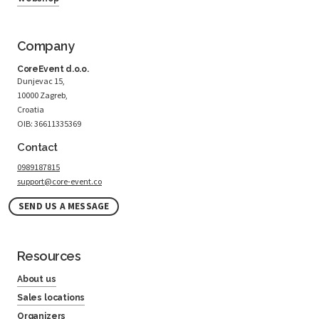
Company
CoreEvent d.o.o.
Dunjevac 15,
10000 Zagreb,
Croatia
OIB: 36611335369
Contact
0989187815
support@core-event.co
SEND US A MESSAGE
Resources
About us
Sales locations
Organizers