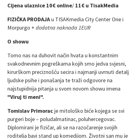
Cijena ulaznice 10€ online
/
11€ u TisakMedia
FIZIČKA PRODAJA
u TISAKmedia City Center One i
Morpurgo +
dodatna naknada 1EUR
O showu
Tomo nas na duhovit način hvata u konstantnim
svakodnevnim pogreškama kojih smo jedva svjesni,
kirurškom preciznošću secira i najmanji uvrnuti detalj
ljudske psihe i ponašanja te traži odgovore na
najstupidnija pitanja u svom novom showu imena
"Viruj ti meni".
Tomislav Primorac
je mitološko biće kojega se svi
purgeri boje – poludalmatinac, poluhercegovac.
Diplomirani je fizičar, ali se na razočarenje svojih
roditelja bavi stand up komedijom. Životni san mu je