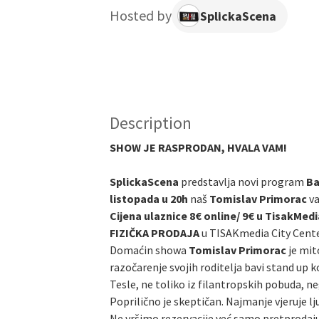
Hosted by
SplickaScena
Description
SHOW JE RASPRODAN, HVALA VAM!
SplickaScena
predstavlja novi program
Ba
listopada u 20h
naš
Tomislav Primorac
va
Cijena ulaznice 8€ online/ 9€ u TisakMedi
FIZIČKA PRODAJA
u TISAKmedia City Cent
Domaćin showa
Tomislav Primorac
je mit
razočarenje svojih roditelja bavi stand up
Tesle, ne toliko iz filantropskih pobuda, neg
Poprilično je skeptičan. Najmanje vjeruje l
Ne vršimo rezervacije već samo pretprodaju