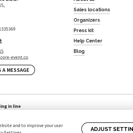
15,
Sales locations
Organizers
1335369
Press kit
t
Help Center
15
Blog
core-event.co
S A MESSAGE
ing in line
ebsite and to improve your user
ADJUST SETTI
cy Settings.