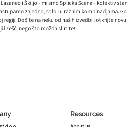
, Lazaneo i Škiljo - mi smo Splicka Scena - kolektiv st
stupamo zajedno, solo i u raznim kombinacijama. Go
j regiji. Dođite na neku od naših izvedbi i otkrijte nov
lji i žešći nego što možda slutite!
any
Resources
t d.o.o.
About us