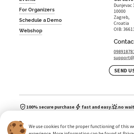
Dunjevac 
For Organizers
10000
Zagreb,
Schedule a Demo
Croatia
OIB: 3661
Webshop
Contac
09891878
support@
SEND U
100% secure purchase
fast and easy
no wait
We use cookies for the proper functioning of this w
experience. More information can be found at
Priva