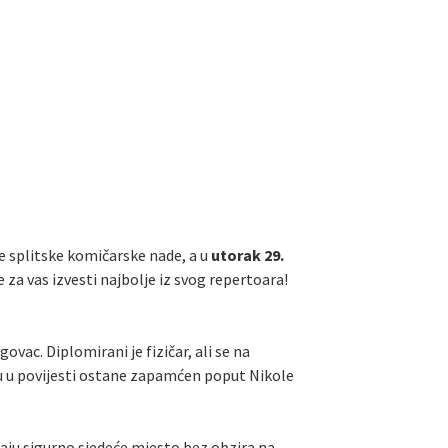
e splitske komičarske nade, a u
utorak 29.
e za vas izvesti najbolje iz svog repertoara!
vac. Diplomirani je fizičar, ali se na
vu u povijesti ostane zapamćen poput Nikole
maju sigurno sjedeće mjesto bez obzira na