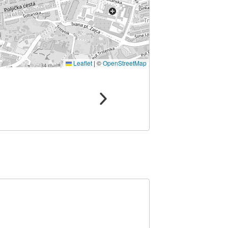
Leaflet
|
©
OpenStreetMap