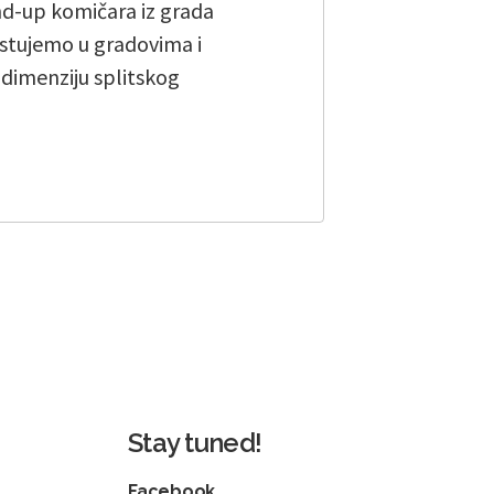
and-up komičara iz grada
stujemo u gradovima i
u dimenziju splitskog
Stay tuned!
Facebook