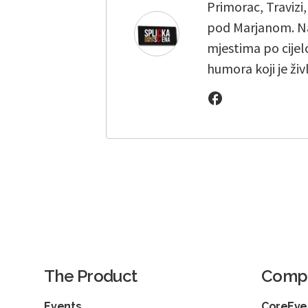
Primorac, Travizi
pod Marjanom. Na
mjestima po cijelo
humora koji je živ
The Product
Comp
Events
CoreEven