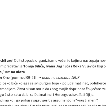
ckBaru
! Od listopada organiziramo večeri u kojima nastupaju nov
m predstavlja
Tonija Bilića, Ivana Jagnjića i Roka Vujevića
koji ć
a / 10€ na ulazu
er One (pon-ned 09-21h) +
dodatna naknada 1EUR
ološko biće kojega se svi purgeri boje – poludalmatinac, poluhercego
 komedijom. Životni san mu je da zbog svojih doprinosa čovječanst
o čisto zato da bi se Dalmatinci i Hercegovci svađali čiji je.
judima koji ga pokušavaju uvjerit s argumentom “viruj ti meni”.
/prodaju na ulazu. Sve ulaznice kupljene u pretprodaji/na ulazu i