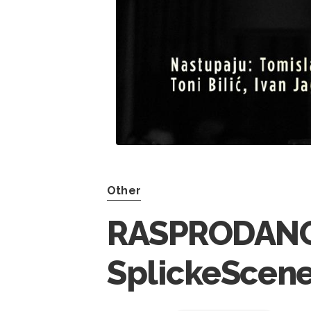
Other
RASPRODANO!
SplickeScene