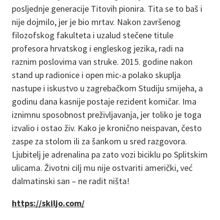
posljednje generacije Titovih pionira. Tita se to baš i
nije dojmilo, jer je bio mrtav. Nakon završenog
filozofskog fakulteta i uzalud stečene titule
profesora hrvatskog i engleskog jezika, radi na
raznim poslovima van struke. 2015. godine nakon
stand up radionice i open mic-a polako skuplja
nastupe i iskustvo u zagrebačkom Studiju smijeha, a
godinu dana kasnije postaje rezident komičar. Ima
iznimnu sposobnost preživljavanja, jer toliko je toga
izvalio i ostao živ. Kako je kronično neispavan, često
zaspe za stolom ili za šankom u sred razgovora.
Ljubitelj je adrenalina pa zato vozi biciklu po Splitskim
ulicama. Životni cilj mu nije ostvariti američki, već
dalmatinski san – ne radit ništa!
https://skiljo.com/