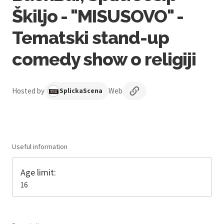
Škiljo - "MISUSOVO" -
Tematski stand-up
comedy show o religiji
Hosted by
Web
SplickaScena
Useful information
Age limit:
16