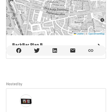
Leaflet
|
©
OpenStreetMap
BackBar Plan B
BackBar Plan B , Split
Hosted by