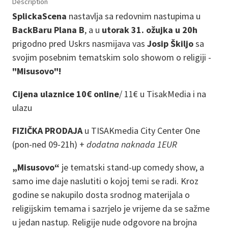
Description
SplickaScena
nastavlja sa redovnim
nastupima u
BackBaru
Plana B
, a u
utorak 31. ožujka u 20h
prigodno pred Uskrs nasmijava vas
Josip Škiljo
sa
svojim posebnim tematskim solo showom o religiji -
"Misusovo"!
Cijena ulaznice 10€ online
/
11€ u TisakMedia i na
ulazu
FIZIČKA PRODAJA
u TISAKmedia City Center One
(pon-ned 09-21h) +
dodatna naknada 1EUR
„Misusovo“
je tematski stand-up comedy show, a
samo ime daje naslutiti o kojoj temi se radi. Kroz
godine se nakupilo dosta srodnog materijala o
religijskim temama i sazrjelo je vrijeme da se sažme
u jedan nastup. Religije nude odgovore na brojna