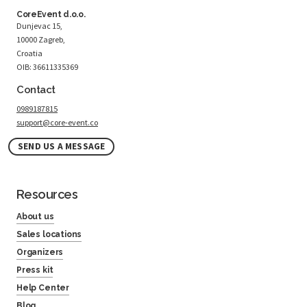
CoreEvent d.o.o.
Dunjevac 15,
10000 Zagreb,
Croatia
OIB: 36611335369
Contact
0989187815
support@core-event.co
SEND US A MESSAGE
Resources
About us
Sales locations
Organizers
Press kit
Help Center
Blog