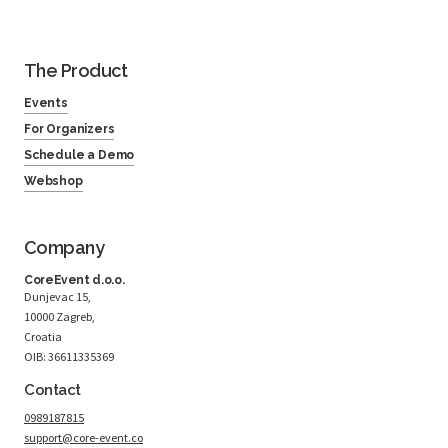
The Product
Events
For Organizers
Schedule a Demo
Webshop
Company
CoreEvent d.o.o.
Dunjevac 15,
10000 Zagreb,
Croatia
OIB: 36611335369
Contact
0989187815
support@core-event.co