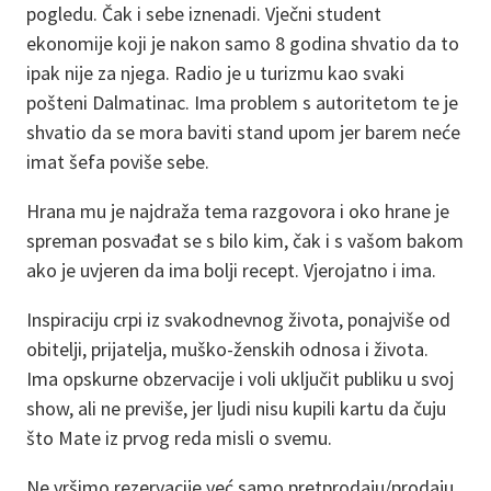
pogledu. Čak i sebe iznenadi. Vječni student
ekonomije koji je nakon samo 8 godina shvatio da to
ipak nije za njega. Radio je u turizmu kao svaki
pošteni Dalmatinac. Ima problem s autoritetom te je
shvatio da se mora baviti stand upom jer barem neće
imat šefa poviše sebe.
Hrana mu je najdraža tema razgovora i oko hrane je
spreman posvađat se s bilo kim, čak i s vašom bakom
ako je uvjeren da ima bolji recept. Vjerojatno i ima.
Inspiraciju crpi iz svakodnevnog života, ponajviše od
obitelji, prijatelja, muško-ženskih odnosa i života.
Ima opskurne obzervacije i voli uključit publiku u svoj
show, ali ne previše, jer ljudi nisu kupili kartu da čuju
što Mate iz prvog reda misli o svemu.
Ne vršimo rezervacije već samo pretprodaju/prodaju