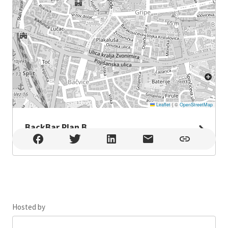
Leaflet
|
©
OpenStreetMap
BackBar Plan B
BackBar Plan B , Split
Hosted by