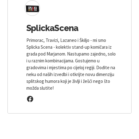
SplickaScena
Primorac, Travizi, Lazaneo i Škiljo - mi smo
Splicka Scena - kolektiv stand-up komičara iz
grada pod Marjanom. Nastupamo zajedno, solo
i u raznim kombinacijama. Gostujemo u
gradovima i mjestima po cijeloj regiji. Dođite na
neku od naših izvedbi i otkrijte novu dimenziju
splitskog humora koji je življi i žešći nego što
možda slutite!