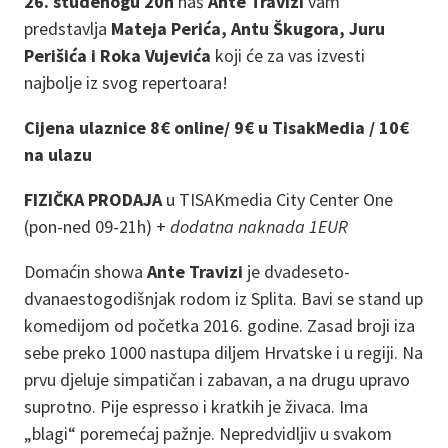
26. studenogu 20h
naš
Ante Travizi
vam
predstavlja
Mateja Perića, Antu Škugora, Juru
Perišića i Roka Vujevića
koji će za vas izvesti
najbolje iz svog repertoara!
Cijena ulaznice 8€ online/ 9€ u TisakMedia / 10€
na ulazu
FIZIČKA PRODAJA
u TISAKmedia City Center One
(pon-ned 09-21h) +
dodatna naknada 1EUR
Domaćin showa
Ante Travizi
je dvadeseto-
dvanaestogodišnjak rodom iz Splita. Bavi se stand up
komedijom od početka 2016. godine. Zasad broji iza
sebe preko 1000 nastupa diljem Hrvatske i u regiji. Na
prvu djeluje simpatičan i zabavan, a na drugu upravo
suprotno. Pije espresso i kratkih je živaca. Ima
„blagi“ poremećaj pažnje. Nepredvidljiv u svakom