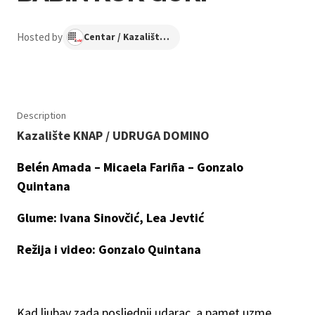
Hosted by
Centar / Kazalište KNAP
Description
Kazalište KNAP / UDRUGA DOMINO
Belén Amada – Micaela Fariña – Gonzalo
Quintana
Glume: Ivana Sinovčić, Lea Jevtić
Režija i video: Gonzalo Quintana
Kad ljubav zada posljednji udarac, a pamet uzme