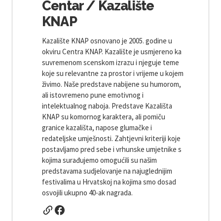
Centar / Kazalište
KNAP
Kazalište KNAP osnovano je 2005. godine u
okviru Centra KNAP. Kazalište je usmjereno ka
suvremenom scenskom izrazu i njeguje teme
koje su relevantne za prostor i vrijeme u kojem
živimo. Naše predstave nabijene su humorom,
ali istovremeno pune emotivnog i
intelektualnog naboja. Predstave Kazališta
KNAP su komornog karaktera, ali pomiču
granice kazališta, napose glumačke i
redateljske umješnosti. Zahtjevni kriteriji koje
postavljamo pred sebe i vrhunske umjetnike s
kojima surađujemo omogućili su našim
predstavama sudjelovanje na najuglednijim
festivalima u Hrvatskoj na kojima smo dosad
osvojili ukupno 40-ak nagrada.