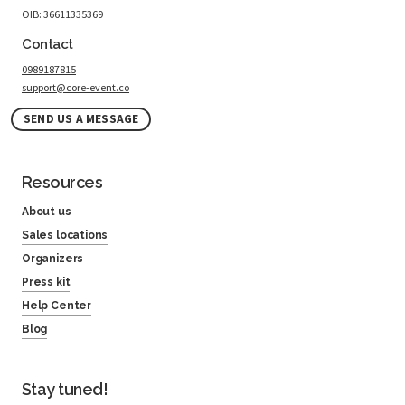
OIB: 36611335369
Contact
0989187815
support@core-event.co
SEND US A MESSAGE
Resources
About us
Sales locations
Organizers
Press kit
Help Center
Blog
Stay tuned!