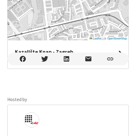
Leaflet
|
©
OpenStreetMap
Kazalište Knap - Zagreb
Kazalište Knap - Zagreb , Zagreb
Hosted by