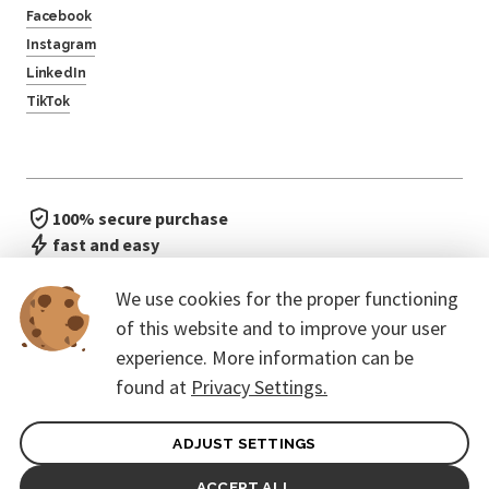
Facebook
Instagram
LinkedIn
TikTok
100% secure purchase
fast and easy
no waiting in line
We use cookies for the proper functioning
of this website and to improve your user
experience. More information can be
found at
Privacy Settings.
ADJUST SETTINGS
General terms of contract for Customers
Protection of personal data
ACCEPT ALL