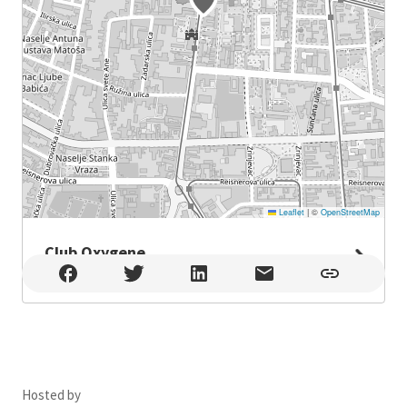
Leaflet
|
©
OpenStreetMap
Club Oxygene
Club Oxygene , Osijek
Hosted by