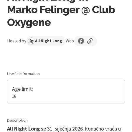
Marko Felinger @ Club
Oxygene
Hosted by
Web
All Night Long
Useful information
Age limit:
18
Description
All Night Long
se 31. siječnja 2026. konačno vraća u