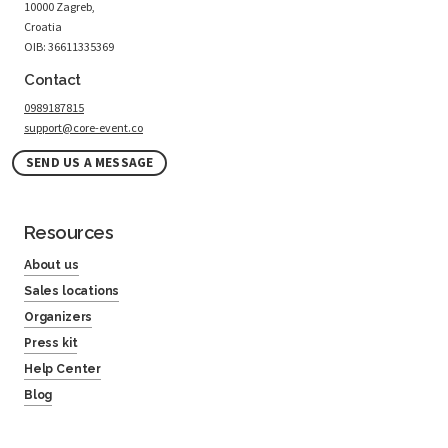
10000 Zagreb,
Croatia
OIB: 36611335369
Contact
0989187815
support@core-event.co
SEND US A MESSAGE
Resources
About us
Sales locations
Organizers
Press kit
Help Center
Blog