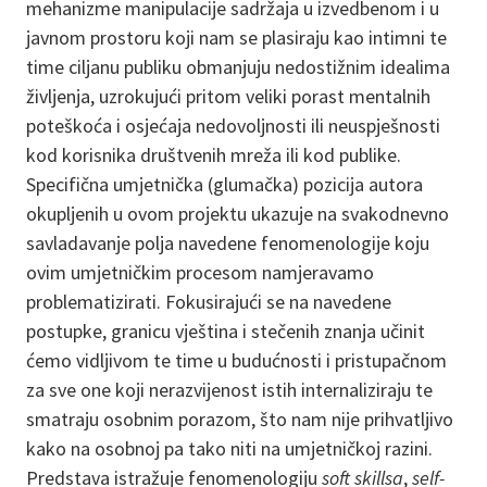
mehanizme manipulacije sadržaja u izvedbenom i u
javnom prostoru koji nam se plasiraju kao intimni te
time ciljanu publiku obmanjuju nedostižnim idealima
življenja, uzrokujući pritom veliki porast mentalnih
poteškoća i osjećaja nedovoljnosti ili neuspješnosti
kod korisnika društvenih mreža ili kod publike.
Specifična umjetnička (glumačka) pozicija autora
okupljenih u ovom projektu ukazuje na svakodnevno
savladavanje polja navedene fenomenologije koju
ovim umjetničkim procesom namjeravamo
problematizirati. Fokusirajući se na navedene
postupke, granicu vještina i stečenih znanja učinit
ćemo vidljivom te time u budućnosti i pristupačnom
za sve one koji nerazvijenost istih internaliziraju te
smatraju osobnim porazom, što nam nije prihvatljivo
kako na osobnoj pa tako niti na umjetničkoj razini.
Predstava istražuje fenomenologiju
soft skillsa
,
self-