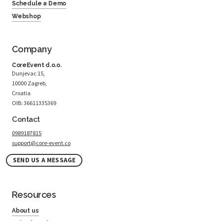
Schedule a Demo
Webshop
Company
CoreEvent d.o.o.
Dunjevac 15,
10000 Zagreb,
Croatia
OIB: 36611335369
Contact
0989187815
support@core-event.co
SEND US A MESSAGE
Resources
About us