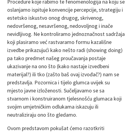
Procedure koje rabimo te fenomenologija na koju se
oslanjamo ispituje konvencije percepcije, strategiju i
estetsko iskustvo onog drugog, skrivenog,
nedovršenog, nesavršenog, nedovoljnog i inače
nevidljivog. Ne kontroliramo jednoznačnost sadržaja
koji plasiramo već rastvaramo formu kazališne
izvedbe prikazujući kako nešto radi (showing doing)
pa tako predmet našeg proučavanja postaje
ukazivanje na ono što (kako nastaje izvedbeni
materijal?) ili tko (zašto baš ovaj izvođač?) nam se
predstavlja. Pozornica i tijelo glumca uvijek su
mjesto javne izloženosti. Sučeljavamo se sa
stvarnom i konstruiranom tjelesnošću glumaca koji
svojim umjetničkim odlukama iskazuju ili
neutraliziraju ono što gledamo.
Ovom predstavom pokušat ćemo razotkriti