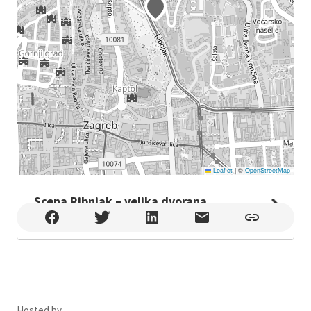
Leaflet
|
©
OpenStreetMap
Scena Ribnjak – velika dvorana
Scena Ribnjak – velika dvorana , Zagreb
Hosted by