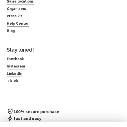
Sales locations
Organizers
Press kit
Help Center
Blog
Stay tuned!
Facebook
Instagram
LinkedIn
TikTok
100% secure purchase
fast and easy
no waiting in line