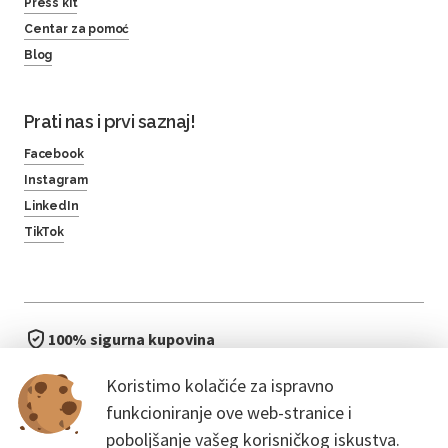
Press kit
Centar za pomoć
Blog
Prati nas i prvi saznaj!
Facebook
Instagram
LinkedIn
TikTok
100% sigurna kupovina
brzo i jednostavno
Koristimo kolačiće za ispravno
bez čekanja u redu
funkcioniranje ove web-stranice i
poboljšanje vašeg korisničkog iskustva.