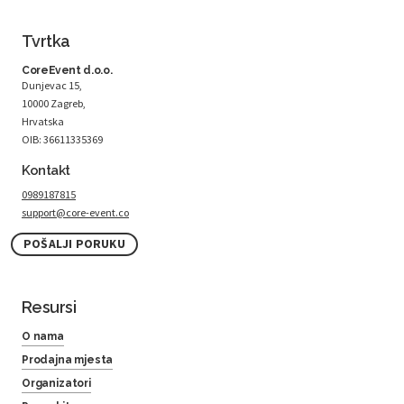
Tvrtka
CoreEvent d.o.o.
Dunjevac 15,
10000 Zagreb,
Hrvatska
OIB: 36611335369
Kontakt
0989187815
support@core-event.co
POŠALJI PORUKU
Resursi
O nama
Prodajna mjesta
Organizatori