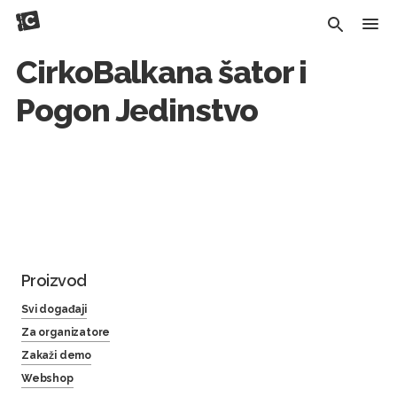
CirkoBalkana šator i
Pogon Jedinstvo
Proizvod
Svi događaji
Za organizatore
Zakaži demo
Webshop