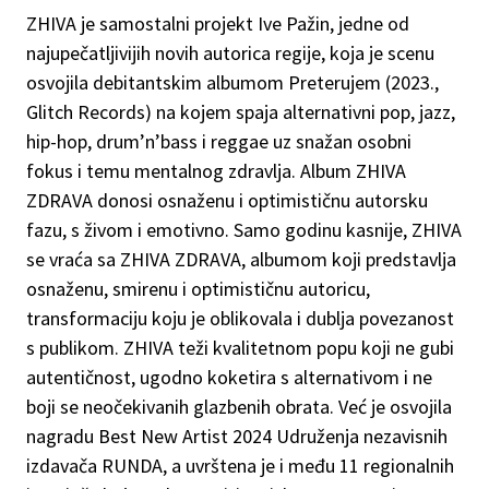
ZHIVA je samostalni projekt Ive Pažin, jedne od
najupečatljivijih novih autorica regije, koja je scenu
osvojila debitantskim albumom Preterujem (2023.,
Glitch Records) na kojem spaja alternativni pop, jazz,
hip-hop, drum’n’bass i reggae uz snažan osobni
fokus i temu mentalnog zdravlja. Album ZHIVA
ZDRAVA donosi osnaženu i optimističnu autorsku
fazu, s živom i emotivno. Samo godinu kasnije, ZHIVA
se vraća sa ZHIVA ZDRAVA, albumom koji predstavlja
osnaženu, smirenu i optimističnu autoricu,
transformaciju koju je oblikovala i dublja povezanost
s publikom. ZHIVA teži kvalitetnom popu koji ne gubi
autentičnost, ugodno koketira s alternativom i ne
boji se neočekivanih glazbenih obrata. Već je osvojila
nagradu Best New Artist 2024 Udruženja nezavisnih
izdavača RUNDA, a uvrštena je i među 11 regionalnih