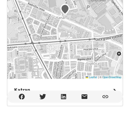
Leaflet
|
©
OpenStreetMap
Katran
Katran , Zagreb