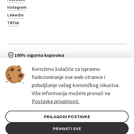
Instagram
LinkedIn
TikTok
100% sigurna kupovina
brzo i jednostavno
Koristimo kolačiće za ispravno
bez čekanja u redu
funkcioniranje ove web-stranice i
poboljšanje vašeg korisničkog iskustva.
Više informacija možete pronaći na
Postavke privatnosti.
PRILAGODI POSTAVKE
Opći uvjeti ugovora za kupce
Pravila zaštite osobnih podataka
PRIHVATI SVE
© 2026. CoreEvent