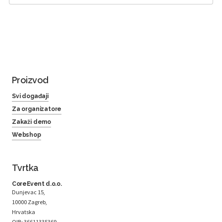
Proizvod
Svi događaji
Za organizatore
Zakaži demo
Webshop
Tvrtka
CoreEvent d.o.o.
Dunjevac 15,
10000 Zagreb,
Hrvatska
OIB: 36611335369