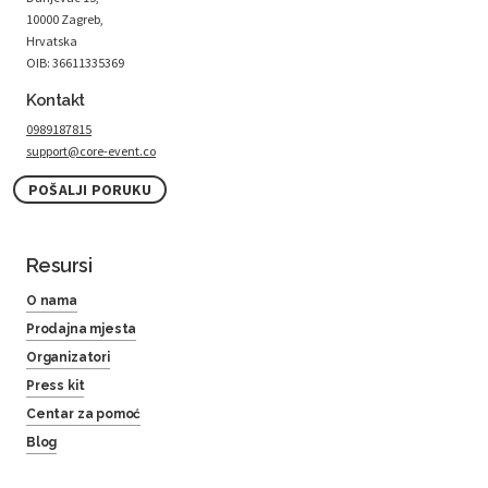
10000 Zagreb,
Hrvatska
OIB: 36611335369
Kontakt
0989187815
support@core-event.co
POŠALJI PORUKU
Resursi
O nama
Prodajna mjesta
Organizatori
Press kit
Centar za pomoć
Blog