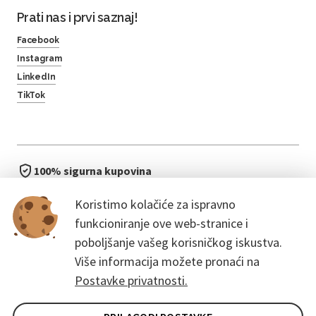
Prati nas i prvi saznaj!
Facebook
Instagram
LinkedIn
TikTok
100% sigurna kupovina
brzo i jednostavno
Koristimo kolačiće za ispravno
bez čekanja u redu
funkcioniranje ove web-stranice i
poboljšanje vašeg korisničkog iskustva.
Više informacija možete pronaći na
Postavke privatnosti.