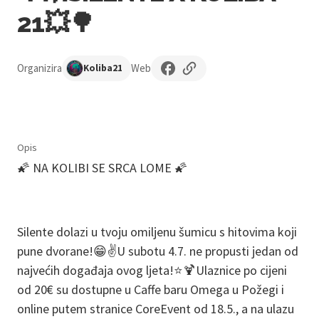
21💥🌳
Organizira
Web
Koliba21
Opis
🌠 NA KOLIBI SE SRCA LOME 🌠
Silente dolazi u tvoju omiljenu šumicu s hitovima koji
pune dvorane!😁✌️U subotu 4.7. ne propusti jedan od
najvećih događaja ovog ljeta!⭐️🍹Ulaznice po cijeni
od 20€ su dostupne u Caffe baru Omega u Požegi i
online putem stranice CoreEvent od 18.5., a na ulazu