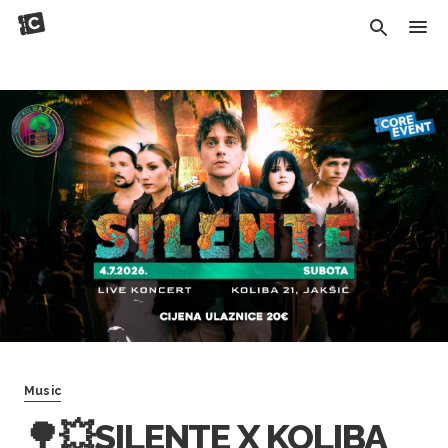
Music
🌳💥SILENTE X KOLIBA