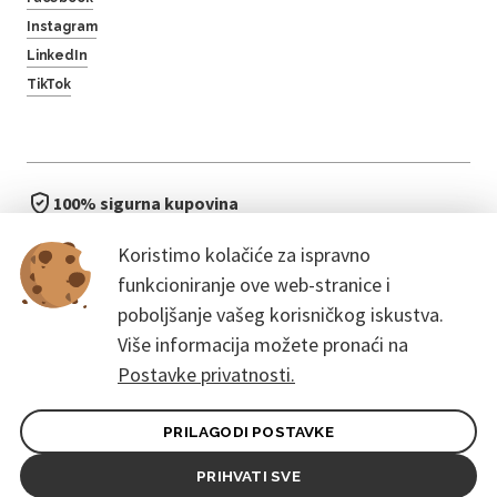
Instagram
LinkedIn
TikTok
100% sigurna kupovina
brzo i jednostavno
Koristimo kolačiće za ispravno
bez čekanja u redu
funkcioniranje ove web-stranice i
poboljšanje vašeg korisničkog iskustva.
Više informacija možete pronaći na
Postavke privatnosti.
PRILAGODI POSTAVKE
Opći uvjeti ugovora za kupce
Pravila zaštite osobnih podataka
PRIHVATI SVE
© 2026. CoreEvent