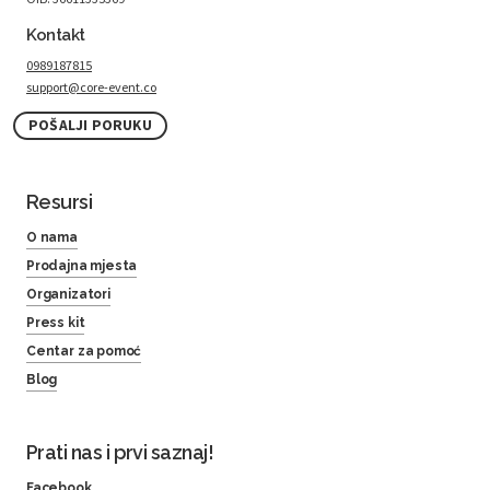
Kontakt
0989187815
support@core-event.co
POŠALJI PORUKU
Resursi
O nama
Prodajna mjesta
Organizatori
Press kit
Centar za pomoć
Blog
Prati nas i prvi saznaj!
Facebook