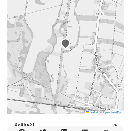
Leaflet
|
©
OpenStreetMap
Koliba21