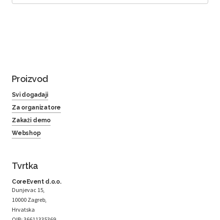
Proizvod
Svi događaji
Za organizatore
Zakaži demo
Webshop
Tvrtka
CoreEvent d.o.o.
Dunjevac 15,
10000 Zagreb,
Hrvatska
OIB: 36611335369