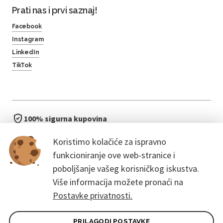
Prati nas i prvi saznaj!
Facebook
Instagram
LinkedIn
TikTok
100% sigurna kupovina
brzo i jednostavno
Koristimo kolačiće za ispravno
bez čekanja u redu
funkcioniranje ove web-stranice i
poboljšanje vašeg korisničkog iskustva.
Više informacija možete pronaći na
Postavke privatnosti.
PRILAGODI POSTAVKE