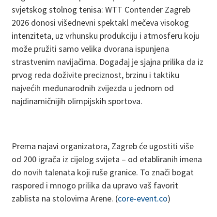
svjetskog stolnog tenisa: WTT Contender Zagreb
2026 donosi višednevni spektakl mečeva visokog
intenziteta, uz vrhunsku produkciju i atmosferu koju
može pružiti samo velika dvorana ispunjena
strastvenim navijačima. Događaj je sjajna prilika da iz
prvog reda doživite preciznost, brzinu i taktiku
najvećih međunarodnih zvijezda u jednom od
najdinamičnijih olimpijskih sportova.
Prema najavi organizatora, Zagreb će ugostiti više
od 200 igrača iz cijelog svijeta – od etabliranih imena
do novih talenata koji ruše granice. To znači bogat
raspored i mnogo prilika da upravo vaš favorit
zablista na stolovima Arene. (
core-event.co
)