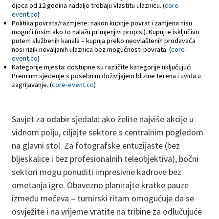
djeca od 12 godina nadalje trebaju vlastitu ulaznicu. (
core-
event.co
)
Politika povrata/razmjene: nakon kupnje povrat i zamjena nisu
mogući (osim ako to nalažu primjenjivi propisi). Kupujte isključivo
putem službenih kanala – kupnja preko neovlaštenih prodavača
nosi rizik nevaljanih ulaznica bez mogućnosti povrata. (
core-
event.co
)
Kategorije mjesta: dostupne su različite kategorije uključujući
Premium sjedenje s posebnim doživljajem blizine terena i uvida u
zagrijavanje. (
core-event.co
)
Savjet za odabir sjedala: ako želite najviše akcije u
vidnom polju, ciljajte sektore s centralnim pogledom
na glavni stol. Za fotografske entuzijaste (bez
bljeskalice i bez profesionalnih teleobjektiva), bočni
sektori mogu ponuditi impresivne kadrove bez
ometanja igre. Obavezno planirajte kratke pauze
između mečeva – turnirski ritam omogućuje da se
osvježite i na vrijeme vratite na tribine za odlučujuće