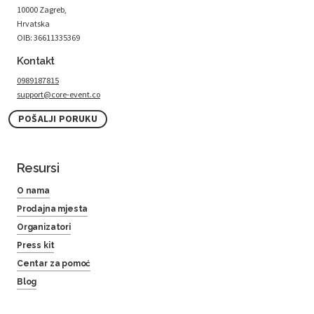
10000 Zagreb,
Hrvatska
OIB: 36611335369
Kontakt
0989187815
support@core-event.co
POŠALJI PORUKU
Resursi
O nama
Prodajna mjesta
Organizatori
Press kit
Centar za pomoć
Blog