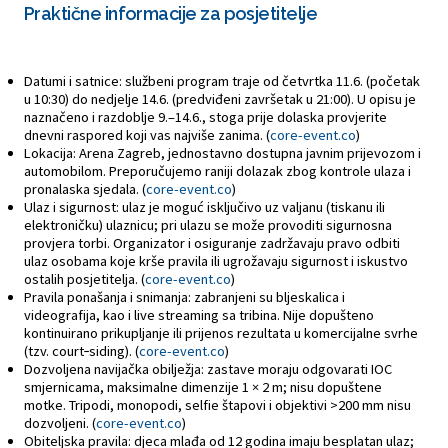
Praktične informacije za posjetitelje
Datumi i satnice: službeni program traje od četvrtka 11.6. (početak
u 10:30) do nedjelje 14.6. (predviđeni završetak u 21:00). U opisu je
naznačeno i razdoblje 9.–14.6., stoga prije dolaska provjerite
dnevni raspored koji vas najviše zanima. (
core-event.co
)
Lokacija: Arena Zagreb, jednostavno dostupna javnim prijevozom i
automobilom. Preporučujemo raniji dolazak zbog kontrole ulaza i
pronalaska sjedala. (
core-event.co
)
Ulaz i sigurnost: ulaz je moguć isključivo uz valjanu (tiskanu ili
elektroničku) ulaznicu; pri ulazu se može provoditi sigurnosna
provjera torbi. Organizator i osiguranje zadržavaju pravo odbiti
ulaz osobama koje krše pravila ili ugrožavaju sigurnost i iskustvo
ostalih posjetitelja. (
core-event.co
)
Pravila ponašanja i snimanja: zabranjeni su bljeskalica i
videografija, kao i live streaming sa tribina. Nije dopušteno
kontinuirano prikupljanje ili prijenos rezultata u komercijalne svrhe
(tzv. court‑siding). (
core-event.co
)
Dozvoljena navijačka obilježja: zastave moraju odgovarati IOC
smjernicama, maksimalne dimenzije 1 × 2 m; nisu dopuštene
motke. Tripodi, monopodi, selfie štapovi i objektivi >200 mm nisu
dozvoljeni. (
core-event.co
)
Obiteljska pravila: djeca mlađa od 12 godina imaju besplatan ulaz;