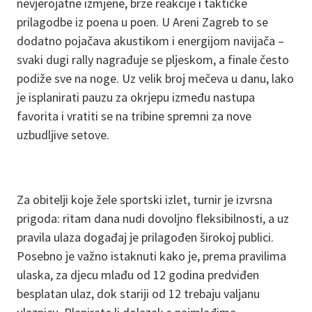
nevjerojatne izmjene, brze reakcije i taktičke
prilagodbe iz poena u poen. U Areni Zagreb to se
dodatno pojačava akustikom i energijom navijača –
svaki dugi rally nagrađuje se pljeskom, a finale često
podiže sve na noge. Uz velik broj mečeva u danu, lako
je isplanirati pauzu za okrjepu između nastupa
favorita i vratiti se na tribine spremni za nove
uzbudljive setove.
Za obitelji koje žele sportski izlet, turnir je izvrsna
prigoda: ritam dana nudi dovoljno fleksibilnosti, a uz
pravila ulaza događaj je prilagođen širokoj publici.
Posebno je važno istaknuti kako je, prema pravilima
ulaska, za djecu mlađu od 12 godina predviđen
besplatan ulaz, dok stariji od 12 trebaju valjanu