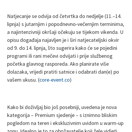
Natjecanje se odvija od četvrtka do nedjelje (11.–14.
lipnja) s jutarnjim i popodnevno‑večernjim terminima,
a najintenzivniji okršaji očekuju se tijekom vikenda. U
opisu događaja najavljen je i širi natjecateljski okvir
od 9. do 14. lipnja, što sugerira kako će se pojedini
programi ili rani mečevi odvijati i prije službenog
početka glavnog rasporeda. Ako planirate više
dolazaka, vrijedi pratiti satnice i odabrati dan(e) po
vašem ukusu. (
core-event.co
)
Kako bi doživljaj bio još posebniji, uvedena je nova
kategorija – Premium sjedenje – s iznimno bliskim
pogledom na teren i ekskluzivnim uvidom u warm‑up
zonu. Idealno je to za obožavatelje koji žele vidjeti