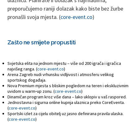
ulaznicu. Planirate li dolazak s najmlađima,
preporučujemo raniji dolazak kako biste bez žurbe
pronašli svoja mjesta. (
core-event.co
)
Zašto ne smijete propustiti
Svjetska elita na jednom mjestu – više od 200 igrača i igračica
najvišeg ranga. (
core-event.co
)
Arena Zagreb nudi vrhunsku vidljivost i atmosferu velikog
sportskog događaja.
Nova Premium mjesta s bliskim pogledom na teren i ekskluzivnim
uvidom u warm‑up zonu. (
core-event.co
)
Dinamičan program kroz više dana – lako uklopiv u vaš raspored.
Jednostavna i sigurna online kupnja ulaznica preko CoreEventa.
(
core-event.co
)
Sportski izlet za cijelu obitelj uz jasno definirana pravila ulaska.
(
core-event.co
)