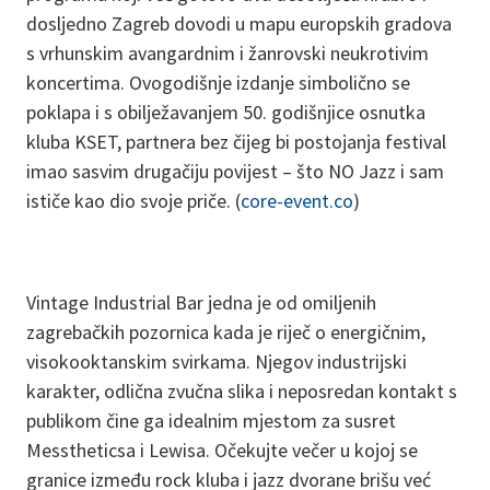
dosljedno Zagreb dovodi u mapu europskih gradova
s vrhunskim avangardnim i žanrovski neukrotivim
koncertima. Ovogodišnje izdanje simbolično se
poklapa i s obilježavanjem 50. godišnjice osnutka
kluba KSET, partnera bez čijeg bi postojanja festival
imao sasvim drugačiju povijest – što NO Jazz i sam
ističe kao dio svoje priče. (
core-event.co
)
Vintage Industrial Bar jedna je od omiljenih
zagrebačkih pozornica kada je riječ o energičnim,
visokooktanskim svirkama. Njegov industrijski
karakter, odlična zvučna slika i neposredan kontakt s
publikom čine ga idealnim mjestom za susret
Messtheticsa i Lewisa. Očekujte večer u kojoj se
granice između rock kluba i jazz dvorane brišu već