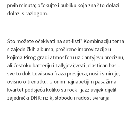
prvih minuta; očekujte i publiku koja zna što dolazi – i
dolazi s razlogom.
Što možete očekivati na set-listi? Kombinaciju tema
s zajedničkih albuma, proširene improvizacije u
kojima Pirog gradi atmosferu uz Cantyjevu preciznu,
ali žestoku batteriju i Lallyjev čvrsti, elastican bas –
sve to dok Lewisova fraza presijeca, nosi i smiruje,
ovisno o trenutku. U onim najnapetijim pasažima
kvartet podsjeća koliko su rock i jazz uvijek dijelili
zajednički DNK: rizik, slobodu i radost sviranja.