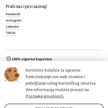
Prati nas i prvi saznaj!
Facebook
Instagram
LinkedIn
TikTok
100% sigurna kupovina
brzo i jednostavno
Koristimo kolačiće za ispravno
bez čekanja u redu
funkcioniranje ove web-stranice i
poboljšanje vašeg korisničkog iskustva.
Više informacija možete pronaći na
Postavke privatnosti.