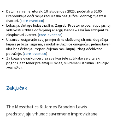
Datum i vrijeme: utorak, 10. studenoga 2026., početak u 20:00.
Preporuka je doći ranije radi ulaska bez gužve i dobrog mjesta u
dvorani. (
core-event.co
)
Lokacija: Vintage Industrial Bar, Zagreb. Prostor je poznat po jasnoj
vidljivosti i izbliza doživljenoj energiji benda – savršen ambijent za
eksplozivni kvartet. (
core-event.co
)
Ulaznice: osigurajte svoj primjerak na službenoj stranici događaja –
kupnja je brza i sigurna, a mobilne ulaznice omogućuju jednostavan
ulaz bez čekanja. Preporučujemo ranu kupnju zbog očekivane
potražnje. (
core-event.co
)
Za koga je ovaj koncert: za sve koji žele čuti kako se gitarski
pogon i jazz tenor prelamaju u svjež, suvremen i iznimno uzbudljiv
zvuk uživo.
Zaključak
The Messthetics & James Brandon Lewis
predstavljaju vrhunac suvremene improvizirane