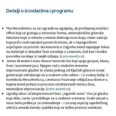
Detalji o izvođačima i programu
The Messthetics su se izgradili na ogoljeloj, ali profinjenoj estetici:
riffovi koji se granaju u otvorene forme, minimalističke gitarske
teksture koje iz minute u minutu dobivaju novu boju, ritam-sekcija
koja priču vodi naprijed punom brzinom, ali s nepogrešivim
osjećajem za prostor. Na koncertu u Zagrebu bend najavljuje fokus
na materijal iz aktualne faze suradnje s Lewisom, baš kao i kratke
povratke na ideje iz ranijih izdanja. (
core-event.co
)
James Brandon Lewis donosi tenorski ton koji spaja gospel, blues,
free i suvremeni jazz. Njegov rad s vodećim imenima
improvizirane glazbe te status jednog od ključnih glasova svoje
generacije odražavaju se u svakom solo-udaru – i u svakoj šutnji. U
kontekstu Messtheticsa, Lewisovo fraziranje otključava dionice u
kojima bend prelazi iz precizno strukturiranih tema u žive,
neumoljive improvizacije. (
core-event.co
)
Ugođaj uživo: očekujte koncert bez „sigurnih zona“. Ovo je glazba
koja diše, raste i preoblikuje se u realnom vremenu. Svaki ulazak u
novu temu prilika je za iznenađenje – i za onaj osjećaj zajedničkog
otkrića između benda i publike koji se teško prenosi snimkom.