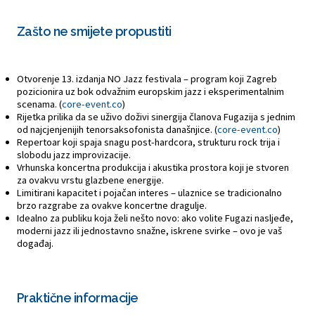
Zašto ne smijete propustiti
Otvorenje 13. izdanja NO Jazz festivala – program koji Zagreb
pozicionira uz bok odvažnim europskim jazz i eksperimentalnim
scenama. (
core-event.co
)
Rijetka prilika da se uživo doživi sinergija članova Fugazija s jednim
od najcjenjenijih tenorsaksofonista današnjice. (
core-event.co
)
Repertoar koji spaja snagu post-hardcora, strukturu rock trija i
slobodu jazz improvizacije.
Vrhunska koncertna produkcija i akustika prostora koji je stvoren
za ovakvu vrstu glazbene energije.
Limitirani kapacitet i pojačan interes – ulaznice se tradicionalno
brzo razgrabe za ovakve koncertne dragulje.
Idealno za publiku koja želi nešto novo: ako volite Fugazi nasljeđe,
moderni jazz ili jednostavno snažne, iskrene svirke – ovo je vaš
događaj.
Praktične informacije