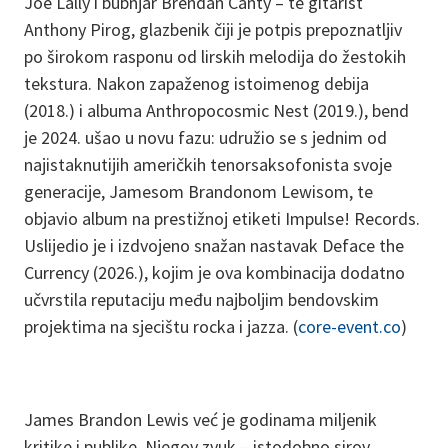
Joe Lally i bubnjar Brendan Canty – te gitarist
Anthony Pirog, glazbenik čiji je potpis prepoznatljiv
po širokom rasponu od lirskih melodija do žestokih
tekstura. Nakon zapaženog istoimenog debija
(2018.) i albuma Anthropocosmic Nest (2019.), bend
je 2024. ušao u novu fazu: udružio se s jednim od
najistaknutijih američkih tenorsaksofonista svoje
generacije, Jamesom Brandonom Lewisom, te
objavio album na prestižnoj etiketi Impulse! Records.
Uslijedio je i izdvojeno snažan nastavak Deface the
Currency (2026.), kojim je ova kombinacija dodatno
učvrstila reputaciju među najboljim bendovskim
projektima na sjecištu rocka i jazza. (
core-event.co
)
James Brandon Lewis već je godinama miljenik
kritike i publike. Njegov zvuk – istodobno sirov,