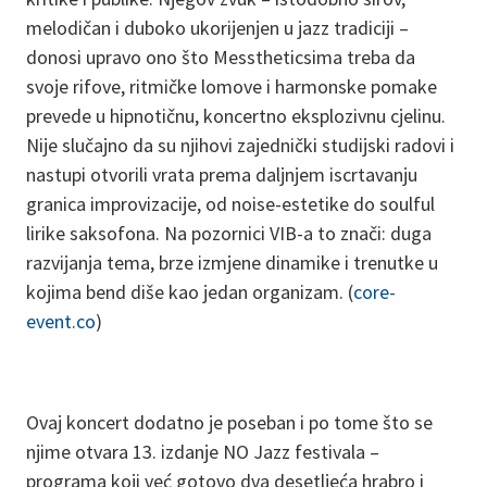
melodičan i duboko ukorijenjen u jazz tradiciji –
donosi upravo ono što Messtheticsima treba da
svoje rifove, ritmičke lomove i harmonske pomake
prevede u hipnotičnu, koncertno eksplozivnu cjelinu.
Nije slučajno da su njihovi zajednički studijski radovi i
nastupi otvorili vrata prema daljnjem iscrtavanju
granica improvizacije, od noise-estetike do soulful
lirike saksofona. Na pozornici VIB-a to znači: duga
razvijanja tema, brze izmjene dinamike i trenutke u
kojima bend diše kao jedan organizam. (
core-
event.co
)
Ovaj koncert dodatno je poseban i po tome što se
njime otvara 13. izdanje NO Jazz festivala –
programa koji već gotovo dva desetljeća hrabro i