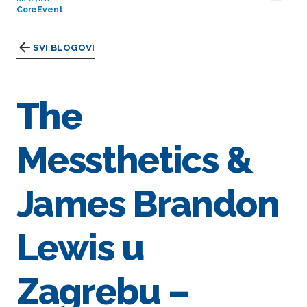
CoreEvent
SVI BLOGOVI
The
Messthetics &
James Brandon
Lewis u
Zagrebu –